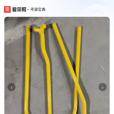
寻源宝典
‹
›