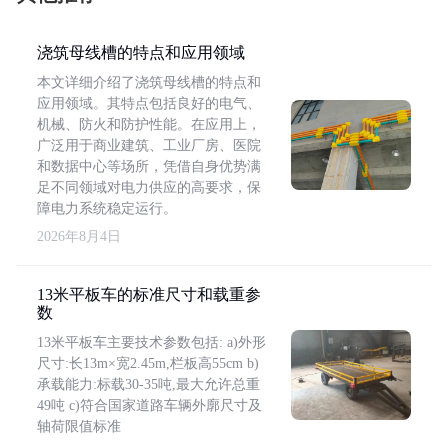
浇筑母线槽的特点和应用领域
本文详细介绍了浇筑母线槽的特点和
应用领域。其特点包括良好的电气、
机械、防火和防护性能。在应用上，
广泛用于商业建筑、工业厂房、医院
和数据中心等场所，凭借自身优势满
足不同领域对电力供应的高要求，保
障电力系统稳定运行。
2026年8月4日
13米平板车的标准尺寸和载重参
数
13米平板车主要技术参数包括: a)外形
尺寸:长13m×宽2.45m,栏板高55cm b)
承载能力:标载30-35吨,最大允许总重
49吨 c)符合国家道路车辆外廓尺寸及
轴荷限值标准