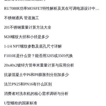
RU7088R功率MOSFET特性解析及其在可调电源设计中的
实践
不锈钢通风 管道施工
201不锈钢重量计算方法大全
M20螺纹大径和小径是多少
1-1/4 NPT螺纹参数及底孔尺寸详解
F1010E是什么管？能否用3205或3505代换
20x40x2镀锌方管单米重量计算与应用分析
抗渗混凝土中P6和P8膨胀剂分别加多少
法兰PN25和PN16有什么区别
消费者对洗衣机的核心需求调研与分析
U型螺栓的国家标准