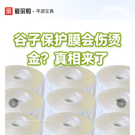
寻源宝典
‹
›