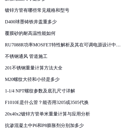
镀锌方管有哪些常见规格和型号
D400球墨铸铁井盖重多少
覆膜砂的耐高温性能如何
RU7088R功率MOSFET特性解析及其在可调电源设计中的
实践
不锈钢通风 管道施工
201不锈钢重量计算方法大全
M20螺纹大径和小径是多少
1-1/4 NPT螺纹参数及底孔尺寸详解
F1010E是什么管？能否用3205或3505代换
20x40x2镀锌方管单米重量计算与应用分析
抗渗混凝土中P6和P8膨胀剂分别加多少