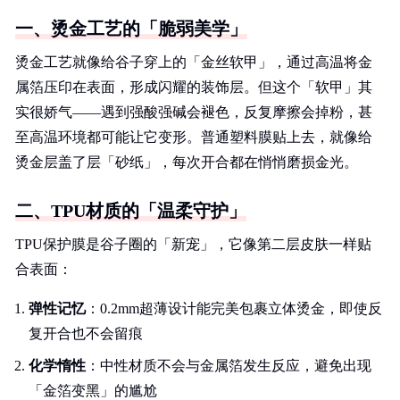
一、烫金工艺的「脆弱美学」
烫金工艺就像给谷子穿上的「金丝软甲」，通过高温将金
属箔压印在表面，形成闪耀的装饰层。但这个「软甲」其
实很娇气——遇到强酸强碱会褪色，反复摩擦会掉粉，甚
至高温环境都可能让它变形。普通塑料膜贴上去，就像给
烫金层盖了层「砂纸」，每次开合都在悄悄磨损金光。
二、TPU材质的「温柔守护」
TPU保护膜是谷子圈的「新宠」，它像第二层皮肤一样贴
合表面：
弹性记忆
：0.2mm超薄设计能完美包裹立体烫金，即使反
复开合也不会留痕
化学惰性
：中性材质不会与金属箔发生反应，避免出现
「金箔变黑」的尴尬