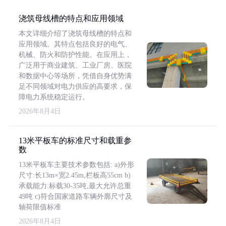
浇筑母线槽的特点和应用领域
本文详细介绍了浇筑母线槽的特点和
应用领域。其特点包括良好的电气、
机械、防火和防护性能。在应用上，
广泛用于商业建筑、工业厂房、医院
和数据中心等场所，凭借自身优势满
足不同领域对电力供应的高要求，保
障电力系统稳定运行。
2026年8月4日
13米平板车的标准尺寸和载重参
数
13米平板车主要技术参数包括: a)外形
尺寸:长13m×宽2.45m,栏板高55cm b)
承载能力:标载30-35吨,最大允许总重
49吨 c)符合国家道路车辆外廓尺寸及
轴荷限值标准
2026年8月4日