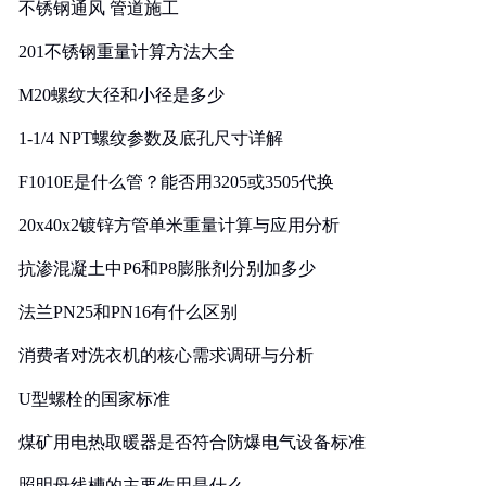
不锈钢通风 管道施工
201不锈钢重量计算方法大全
M20螺纹大径和小径是多少
1-1/4 NPT螺纹参数及底孔尺寸详解
F1010E是什么管？能否用3205或3505代换
20x40x2镀锌方管单米重量计算与应用分析
抗渗混凝土中P6和P8膨胀剂分别加多少
法兰PN25和PN16有什么区别
消费者对洗衣机的核心需求调研与分析
U型螺栓的国家标准
煤矿用电热取暖器是否符合防爆电气设备标准
照明母线槽的主要作用是什么