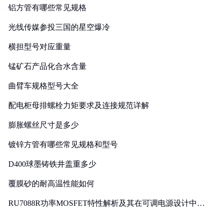
铝方管有哪些常见规格
光线传媒参投三国的星空爆冷
横担型号对应重量
锰矿石产品化合水含量
曲臂车规格型号大全
配电柜母排螺栓力矩要求及连接规范详解
膨胀螺丝尺寸是多少
镀锌方管有哪些常见规格和型号
D400球墨铸铁井盖重多少
覆膜砂的耐高温性能如何
RU7088R功率MOSFET特性解析及其在可调电源设计中的
实践