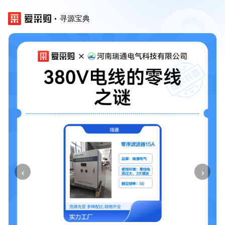
寻源宝典
‹
›