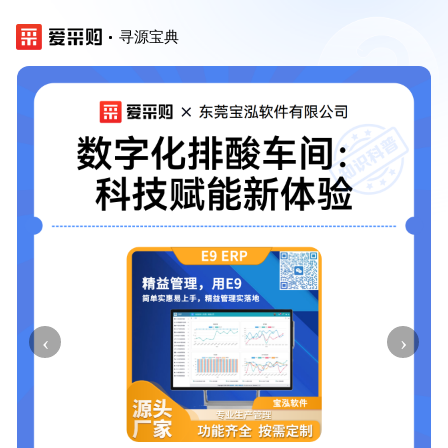
寻源宝典
‹
›