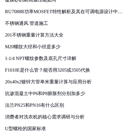
RU7088R功率MOSFET特性解析及其在可调电源设计中的
实践
不锈钢通风 管道施工
201不锈钢重量计算方法大全
M20螺纹大径和小径是多少
1-1/4 NPT螺纹参数及底孔尺寸详解
F1010E是什么管？能否用3205或3505代换
20x40x2镀锌方管单米重量计算与应用分析
抗渗混凝土中P6和P8膨胀剂分别加多少
法兰PN25和PN16有什么区别
消费者对洗衣机的核心需求调研与分析
U型螺栓的国家标准