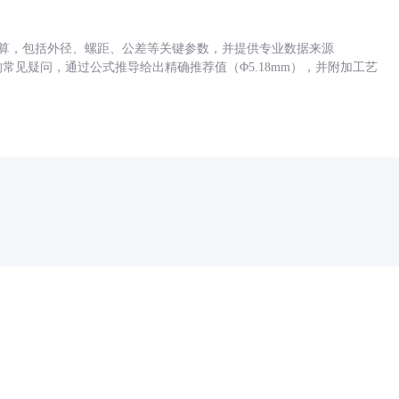
底孔计算，包括外径、螺距、公差等关键参数，并提供专业数据来源
孔尺寸的常见疑问，通过公式推导给出精确推荐值（Φ5.18mm），并附加工艺
药品医疗器械网络信息服务备案(京)网药械信息备字（2021）第00159号
京ICP证030173号
京公网安备11000002000001号