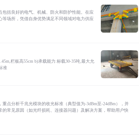
点包括良好的电气、机械、防火和防护性能。在应
心等场所，凭借自身优势满足不同领域对电力供应
5m,栏板高55cm b)承载能力:标载30-35吨,最大允
标准
点分析千兆光模块的收光标准（典型值为-3dBm至-24dBm），并
常的常见原因（如光纤损耗、连接器问题）及解决方案，帮助用户快