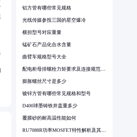
铝方管有哪些常见规格
可
某
光线传媒参投三国的星空爆冷
横担型号对应重量
锰矿石产品化合水含量
料
曲臂车规格型号大全
，
配电柜母排螺栓力矩要求及连接规范详
创
解
膨胀螺丝尺寸是多少
镀锌方管有哪些常见规格和型号
D400球墨铸铁井盖重多少
覆膜砂的耐高温性能如何
RU7088R功率MOSFET特性解析及其在
可调电源设计中的实践