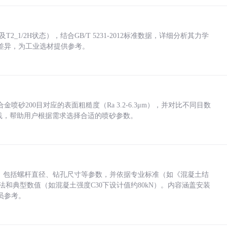
_1/2H状态），结合GB/T 5231-2012标准数据，详细分析其力学
差异，为工业选材提供参考。
砂200目对应的表面粗糙度（Ra 3.2-6.3μm），并对比不同目数
业实践，帮助用户根据需求选择合适的喷砂参数。
力，包括螺杆直径、钻孔尺寸等参数，并依据专业标准（如《混凝土结
方法和典型数值（如混凝土强度C30下设计值约80kN）。内容涵盖安装
员参考。