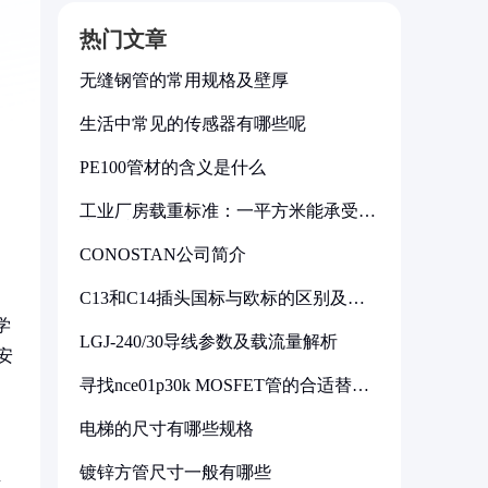
热门文章
无缝钢管的常用规格及壁厚
生活中常见的传感器有哪些呢
PE100管材的含义是什么
工业厂房载重标准：一平方米能承受多
少公斤
CONOSTAN公司简介
C13和C14插头国标与欧标的区别及其
标准解析
学
LGJ-240/30导线参数及载流量解析
安
寻找nce01p30k MOSFET管的合适替代
型号
电梯的尺寸有哪些规格
镀锌方管尺寸一般有哪些
缆