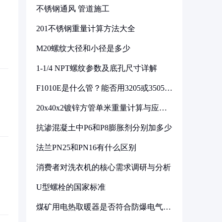
不锈钢通风 管道施工
201不锈钢重量计算方法大全
M20螺纹大径和小径是多少
1-1/4 NPT螺纹参数及底孔尺寸详解
F1010E是什么管？能否用3205或3505代
换
20x40x2镀锌方管单米重量计算与应用
分析
抗渗混凝土中P6和P8膨胀剂分别加多少
法兰PN25和PN16有什么区别
消费者对洗衣机的核心需求调研与分析
U型螺栓的国家标准
煤矿用电热取暖器是否符合防爆电气设
备标准