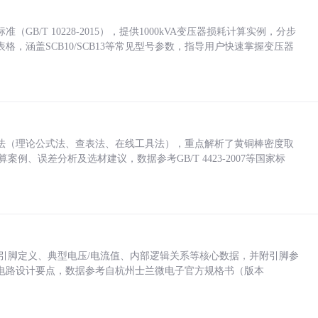
/T 10228-2015），提供1000kVA变压器损耗计算实例，分步
，涵盖SCB10/SCB13等常见型号参数，指导用户快速掌握变压器
法（理论公式法、查表法、在线工具法），重点解析了黄铜棒密度取
计算案例、误差分析及选材建议，数据参考GB/T 4423-2007等国家标
括各引脚定义、典型电压/电流值、内部逻辑关系等核心数据，并附引脚参
电路设计要点，数据参考自杭州士兰微电子官方规格书（版本