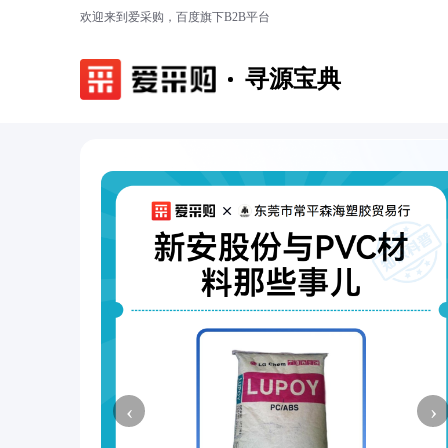
欢迎来到爱采购，百度旗下B2B平台
寻源宝典
‹
›