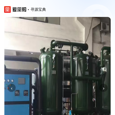
寻源宝典
‹
›