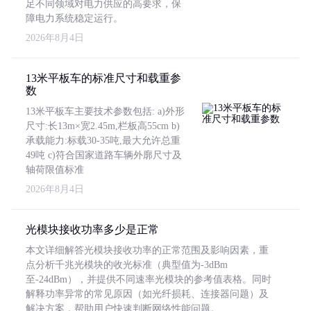
足不同领域对电力供应的高要求，保
障电力系统稳定运行。
2026年8月4日
13米平板车的标准尺寸和载重参
数
13米平板车主要技术参数包括: a)外形
尺寸:长13m×宽2.45m,栏板高55cm b)
承载能力:标载30-35吨,最大允许总重
49吨 c)符合国家道路车辆外廓尺寸及
轴荷限值标准
2026年8月4日
光模块接收功率多少是正常
本文详细解答光模块接收功率的正常范围及影响因素，重
点分析千兆光模块的收光标准（典型值为-3dBm
至-24dBm），并提供不同速率光模块的参考值表格。同时
解释功率异常的常见原因（如光纤损耗、连接器问题）及
解决方案，帮助用户快速判断网络性能问题。