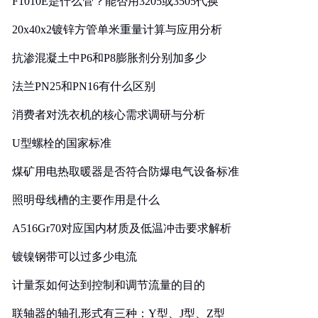
F1010E是什么管？能否用3205或3505代换
20x40x2镀锌方管单米重量计算与应用分析
抗渗混凝土中P6和P8膨胀剂分别加多少
法兰PN25和PN16有什么区别
消费者对洗衣机的核心需求调研与分析
U型螺栓的国家标准
煤矿用电热取暖器是否符合防爆电气设备标准
照明母线槽的主要作用是什么
A516Gr70对应国内材质及低温冲击要求解析
镀镍钢带可以过多少电流
计量泵如何达到控制和调节流量的目的
联轴器的轴孔形式有三种：Y型、J型、Z型