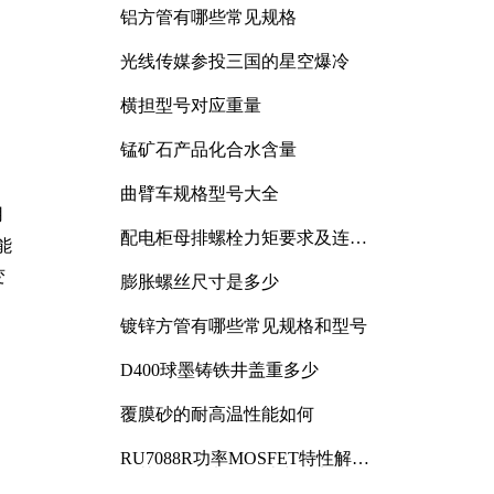
铝方管有哪些常见规格
光线传媒参投三国的星空爆冷
横担型号对应重量
锰矿石产品化合水含量
曲臂车规格型号大全
用
配电柜母排螺栓力矩要求及连接
能
规范详解
变
膨胀螺丝尺寸是多少
镀锌方管有哪些常见规格和型号
D400球墨铸铁井盖重多少
覆膜砂的耐高温性能如何
RU7088R功率MOSFET特性解析
及其在可调电源设计中的实践