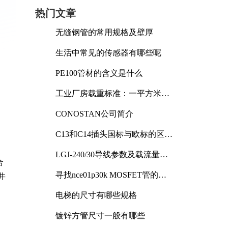
热门文章
无缝钢管的常用规格及壁厚
生活中常见的传感器有哪些呢
PE100管材的含义是什么
工业厂房载重标准：一平方米能
承受多少公斤
CONOSTAN公司简介
C13和C14插头国标与欧标的区别
及其标准解析
LGJ-240/30导线参数及载流量解
合
析
寻找nce01p30k MOSFET管的合
井
适替代型号
电梯的尺寸有哪些规格
镀锌方管尺寸一般有哪些