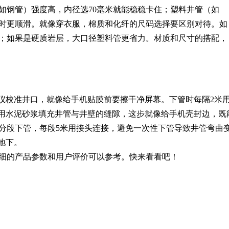
如钢管）强度高，内径选70毫米就能稳稳卡住；塑料井管（如
管时更顺滑。就像穿衣服，棉质和化纤的尺码选择要区别对待。如
；如果是硬质岩层，大口径塑料管更省力。材质和尺寸的搭配，
平仪校准井口，就像给手机贴膜前要擦干净屏幕。下管时每隔2米
后用水泥砂浆填充井管与井壁的缝隙，这步就像给手机壳封边，既
议分段下管，每段5米用接头连接，避免一次性下管导致井管弯曲
地下。
细的产品参数和用户评价可以参考。快来看看吧！