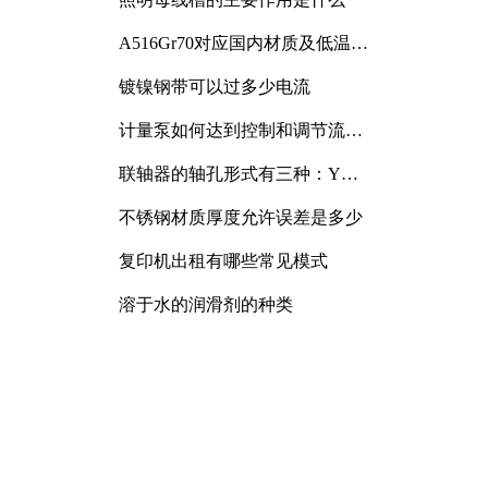
A516Gr70对应国内材质及低温冲
击要求解析
镀镍钢带可以过多少电流
计量泵如何达到控制和调节流量
的目的
联轴器的轴孔形式有三种：Y
型、J型、Z型
不锈钢材质厚度允许误差是多少
复印机出租有哪些常见模式
溶于水的润滑剂的种类