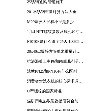
不锈钢通风 管道施工
201不锈钢重量计算方法大全
M20螺纹大径和小径是多少
1-1/4 NPT螺纹参数及底孔尺寸详
解
F1010E是什么管？能否用3205或
3505代换
20x40x2镀锌方管单米重量计算
与应用分析
抗渗混凝土中P6和P8膨胀剂分别
加多少
法兰PN25和PN16有什么区别
消费者对洗衣机的核心需求调研
与分析
U型螺栓的国家标准
煤矿用电热取暖器是否符合防爆
电气设备标准
照明母线槽的主要作用是什么