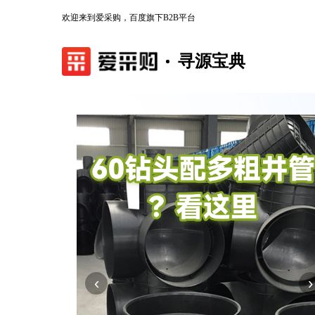
欢迎来到爱采购，百度旗下B2B平台
寻源宝典
‹
›