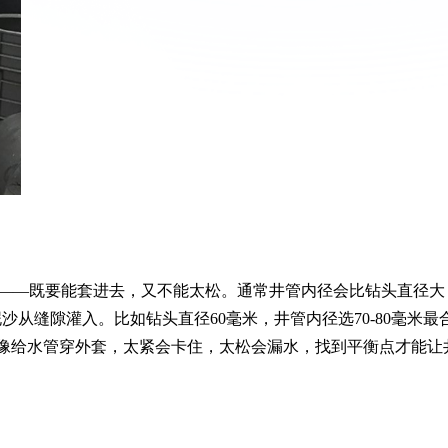
盖——既要能套进去，又不能太松。通常井管内径会比钻头直径大
泥沙从缝隙灌入。比如钻头直径60毫米，井管内径选70-80毫米最
就像给水管穿外套，太紧会卡住，太松会漏水，找到平衡点才能让