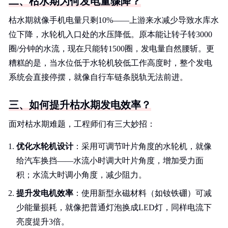
二、枯水期为何发电量骤降？
枯水期就像手机电量只剩10%——上游来水减少导致水库水
位下降，水轮机入口处的水压降低。原本能让转子转3000
圈/分钟的水流，现在只能转1500圈，发电量自然腰斩。更
糟糕的是，当水位低于水轮机较低工作高度时，整个发电
系统会直接停摆，就像自行车链条脱轨无法前进。
三、如何提升枯水期发电效率？
面对枯水期难题，工程师们有三大妙招：
优化水轮机设计
：采用可调节叶片角度的水轮机，就像
给汽车换挡——水流小时调大叶片角度，增加受力面
积；水流大时调小角度，减少阻力。
提升发电机效率
：使用新型永磁材料（如钕铁硼）可减
少能量损耗，就像把普通灯泡换成LED灯，同样电流下
亮度提升3倍。