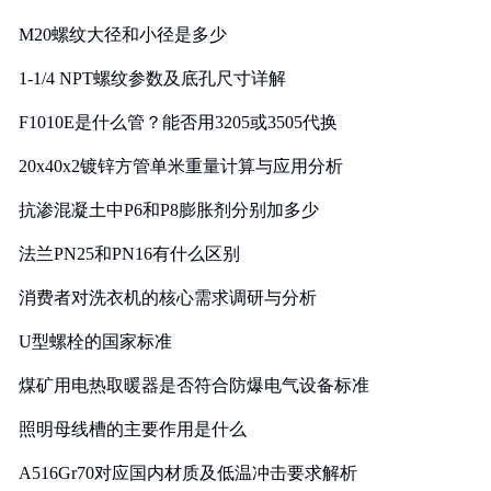
M20螺纹大径和小径是多少
1-1/4 NPT螺纹参数及底孔尺寸详解
F1010E是什么管？能否用3205或3505代换
20x40x2镀锌方管单米重量计算与应用分析
抗渗混凝土中P6和P8膨胀剂分别加多少
法兰PN25和PN16有什么区别
消费者对洗衣机的核心需求调研与分析
U型螺栓的国家标准
煤矿用电热取暖器是否符合防爆电气设备标准
照明母线槽的主要作用是什么
A516Gr70对应国内材质及低温冲击要求解析