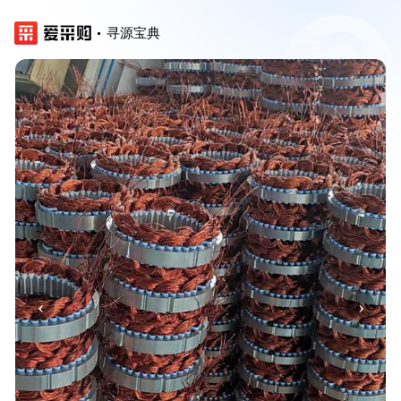
寻源宝典
‹
›