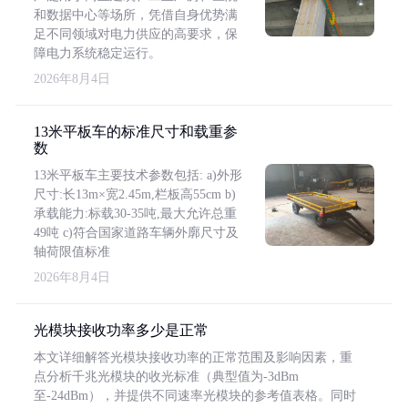
和数据中心等场所，凭借自身优势满
足不同领域对电力供应的高要求，保
障电力系统稳定运行。
2026年8月4日
13米平板车的标准尺寸和载重参
数
13米平板车主要技术参数包括: a)外形
尺寸:长13m×宽2.45m,栏板高55cm b)
承载能力:标载30-35吨,最大允许总重
49吨 c)符合国家道路车辆外廓尺寸及
轴荷限值标准
2026年8月4日
光模块接收功率多少是正常
本文详细解答光模块接收功率的正常范围及影响因素，重
点分析千兆光模块的收光标准（典型值为-3dBm
至-24dBm），并提供不同速率光模块的参考值表格。同时