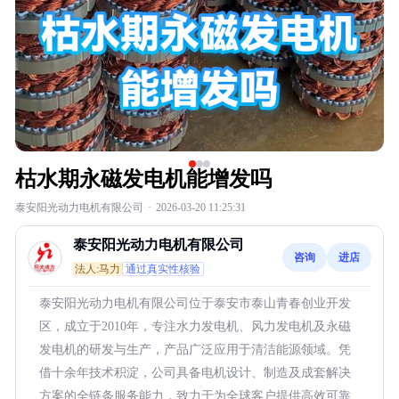
枯水期永磁发电机能增发吗
泰安阳光动力电机有限公司
·
2026-03-20 11:25:31
泰安阳光动力电机有限公司
咨询
进店
法人:马力
通过真实性核验
泰安阳光动力电机有限公司位于泰安市泰山青春创业开发
区，成立于2010年，专注水力发电机、风力发电机及永磁
发电机的研发与生产，产品广泛应用于清洁能源领域。凭
借十余年技术积淀，公司具备电机设计、制造及成套解决
方案的全链条服务能力，致力于为全球客户提供高效可靠