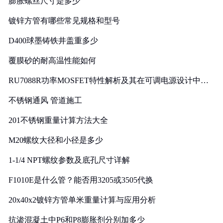
膨胀螺丝尺寸是多少
镀锌方管有哪些常见规格和型号
D400球墨铸铁井盖重多少
覆膜砂的耐高温性能如何
RU7088R功率MOSFET特性解析及其在可调电源设计中的
实践
不锈钢通风 管道施工
201不锈钢重量计算方法大全
M20螺纹大径和小径是多少
1-1/4 NPT螺纹参数及底孔尺寸详解
F1010E是什么管？能否用3205或3505代换
20x40x2镀锌方管单米重量计算与应用分析
抗渗混凝土中P6和P8膨胀剂分别加多少