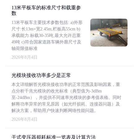
13米平板车的标准尺寸和载重参
数
13米平板车主要技术参数包括: a)外形
尺寸:长13m×宽2.45m,栏板高55cm b)
承载能力:标载30-35吨,最大允许总重
49吨 c)符合国家道路车辆外廓尺寸及
轴荷限值标准
2026年8月4日
光模块接收功率多少是正常
本文详细解答光模块接收功率的正常范围及影响因素，重
点分析千兆光模块的收光标准（典型值为-3dBm
至-24dBm），并提供不同速率光模块的参考值表格。同时
解释功率异常的常见原因（如光纤损耗、连接器问题）及
解决方案，帮助用户快速判断网络性能问题。
2026年8月4日
干式变压器损耗标准一览表及计算方法