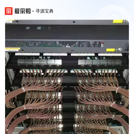
寻源宝典
‹
›