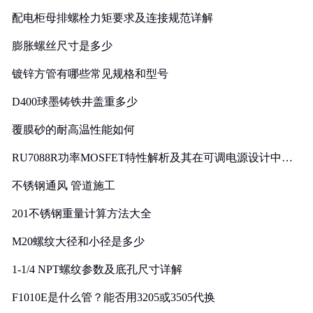
配电柜母排螺栓力矩要求及连接规范详解
膨胀螺丝尺寸是多少
镀锌方管有哪些常见规格和型号
D400球墨铸铁井盖重多少
覆膜砂的耐高温性能如何
RU7088R功率MOSFET特性解析及其在可调电源设计中的
实践
不锈钢通风 管道施工
201不锈钢重量计算方法大全
M20螺纹大径和小径是多少
1-1/4 NPT螺纹参数及底孔尺寸详解
F1010E是什么管？能否用3205或3505代换