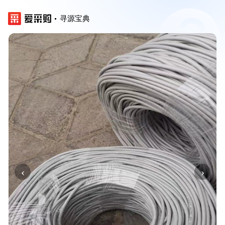
寻源宝典
‹
›