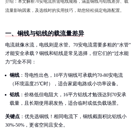
介绍：
本文解析70安电流所需电线规格，涵盖铜线与铝线差异、载
流量影响因素，及选线时的实用技巧，助您轻松搞定电路配置。
一、铜线与铝线的载流量差异
电流就像水流，电线则是水管。70安电流需要多粗的“水管”
才能安全承载？铜线和铝线是常见选择，但它们的“过水能
力”完全不同：
铜线
：导电性出色，10平方铜线可承载约70-80安电流
（环境温度25℃时），适合家庭电路或小功率设备。
铝线
：价格低但电阻大，16平方铝线才勉强达到70安承
载量，且长期使用易发热，适合临时或低负载场景。
关键点
：优先选铜线！相同电流下，铜线截面积比铝线小
30%-50%，更省空间且安全。