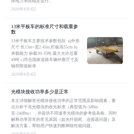
障电力系统稳定运行。
2026年8月4日
13米平板车的标准尺寸和载重参
数
13米平板车主要技术参数包括: a)外形
尺寸:长13m×宽2.45m,栏板高55cm b)
承载能力:标载30-35吨,最大允许总重
49吨 c)符合国家道路车辆外廓尺寸及
轴荷限值标准
2026年8月4日
光模块接收功率多少是正常
本文详细解答光模块接收功率的正常范围及影响因素，重
点分析千兆光模块的收光标准（典型值为-3dBm
至-24dBm），并提供不同速率光模块的参考值表格。同时
解释功率异常的常见原因（如光纤损耗、连接器问题）及
解决方案，帮助用户快速判断网络性能问题。