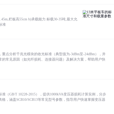
5m,栏板高55cm b)承载能力:标载30-35吨,最大允
标准
点分析千兆光模块的收光标准（典型值为-3dBm至-24dBm），并
常的常见原因（如光纤损耗、连接器问题）及解决方案，帮助用户快
/T 10228-2015），提供1000kVA变压器损耗计算实例，分步
，涵盖SCB10/SCB13等常见型号参数，指导用户快速掌握变压器