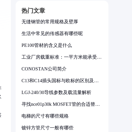
热门文章
无缝钢管的常用规格及壁厚
生活中常见的传感器有哪些呢
PE100管材的含义是什么
工业厂房载重标准：一平方米能承受多
少公斤
CONOSTAN公司简介
C13和C14插头国标与欧标的区别及其
标准解析
非
LGJ-240/30导线参数及载流量解析
火
寻找nce01p30k MOSFET管的合适替代
型号
甚
电梯的尺寸有哪些规格
镀锌方管尺寸一般有哪些