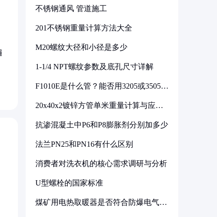
不锈钢通风 管道施工
201不锈钢重量计算方法大全
M20螺纹大径和小径是多少
遍
1-1/4 NPT螺纹参数及底孔尺寸详解
F1010E是什么管？能否用3205或3505代
换
20x40x2镀锌方管单米重量计算与应用
分析
抗渗混凝土中P6和P8膨胀剂分别加多少
法兰PN25和PN16有什么区别
消费者对洗衣机的核心需求调研与分析
U型螺栓的国家标准
煤矿用电热取暖器是否符合防爆电气设
备标准