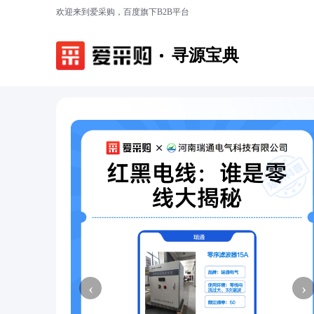
欢迎来到爱采购，百度旗下B2B平台
寻源宝典
‹
›