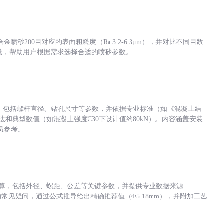
砂200目对应的表面粗糙度（Ra 3.2-6.3μm），并对比不同目数
业实践，帮助用户根据需求选择合适的喷砂参数。
力，包括螺杆直径、钻孔尺寸等参数，并依据专业标准（如《混凝土结
方法和典型数值（如混凝土强度C30下设计值约80kN）。内容涵盖安装
员参考。
底孔计算，包括外径、螺距、公差等关键参数，并提供专业数据来源
孔尺寸的常见疑问，通过公式推导给出精确推荐值（Φ5.18mm），并附加工艺