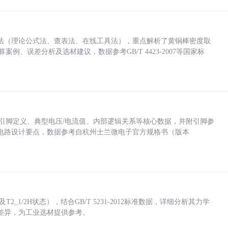
法（理论公式法、查表法、在线工具法），重点解析了黄铜棒密度取
计算案例、误差分析及选材建议，数据参考GB/T 4423-2007等国家标
括各引脚定义、典型电压/电流值、内部逻辑关系等核心数据，并附引脚参
电路设计要点，数据参考自杭州士兰微电子官方规格书（版本
_1/2H状态），结合GB/T 5231-2012标准数据，详细分析其力学
差异，为工业选材提供参考。