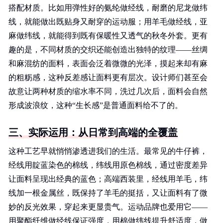
搭配材质。比如用弹性好的氨纶做经线，耐磨的尼龙做纬
线，就能做出既贴身又耐穿的运动服；用羊毛做经线，亚
麻做纬线，就能得到既有保暖性又透气的秋冬外套。更有
趣的是，不同材质的交织还能创造出独特的纹理——丝绸
和麻混纺的面料，表面会泛着微微的光泽，摸起来却有麻
的粗粝感，这种反差感让面料更有层次。设计师们甚至会
故意让两种材质的缩水率不同，洗过几次后，面料会自然
形成波浪纹，这种“生长感”是普通面料给不了的。
三、实际运用：从日常到高端的全覆盖
这种工艺早就悄悄渗透进我们的生活。最常见的牛仔裤，
经线用靛蓝染色的棉线，纬线用原色棉线，通过密度差异
让面料呈现出经典的蓝色；高端西装里，经线用羊毛，纬
线加一根金属丝，既保持了羊毛的挺括，又让面料有了微
妙的反光效果，穿起来更显贵气。运动品牌也爱用它——
用聚酯纤维做经线保证强度，用棉做纬线提升舒适度，做