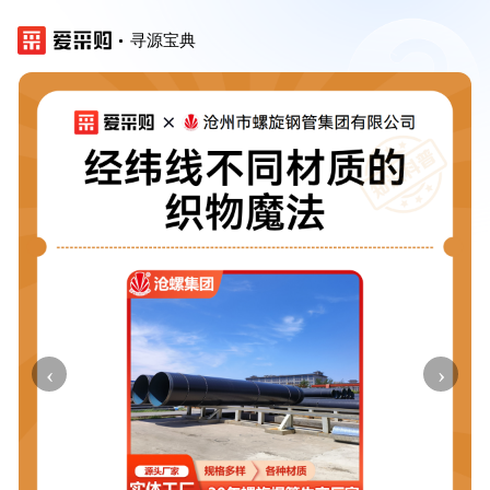
寻源宝典
‹
›