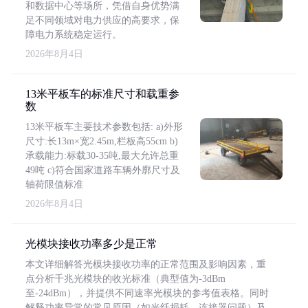
和数据中心等场所，凭借自身优势满
足不同领域对电力供应的高要求，保
障电力系统稳定运行。
2026年8月4日
13米平板车的标准尺寸和载重参
数
13米平板车主要技术参数包括: a)外形
尺寸:长13m×宽2.45m,栏板高55cm b)
承载能力:标载30-35吨,最大允许总重
49吨 c)符合国家道路车辆外廓尺寸及
轴荷限值标准
2026年8月4日
光模块接收功率多少是正常
本文详细解答光模块接收功率的正常范围及影响因素，重
点分析千兆光模块的收光标准（典型值为-3dBm
至-24dBm），并提供不同速率光模块的参考值表格。同时
解释功率异常的常见原因（如光纤损耗、连接器问题）及