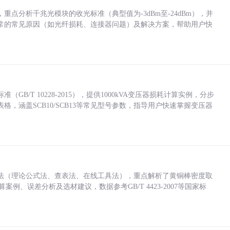
点分析千兆光模块的收光标准（典型值为-3dBm至-24dBm），并
常的常见原因（如光纤损耗、连接器问题）及解决方案，帮助用户快
/T 10228-2015），提供1000kVA变压器损耗计算实例，分步
，涵盖SCB10/SCB13等常见型号参数，指导用户快速掌握变压器
法（理论公式法、查表法、在线工具法），重点解析了黄铜棒密度取
计算案例、误差分析及选材建议，数据参考GB/T 4423-2007等国家标