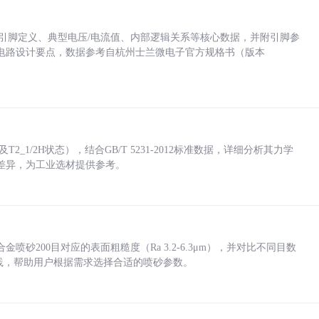
括各引脚定义、典型电压/电流值、内部逻辑关系等核心数据，并附引脚参
电路设计要点，数据参考自杭州士兰微电子官方规格书（版本
_1/2H状态），结合GB/T 5231-2012标准数据，详细分析其力学
差异，为工业选材提供参考。
砂200目对应的表面粗糙度（Ra 3.2-6.3μm），并对比不同目数
业实践，帮助用户根据需求选择合适的喷砂参数。