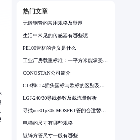
热门文章
无缝钢管的常用规格及壁厚
生活中常见的传感器有哪些呢
PE100管材的含义是什么
工业厂房载重标准：一平方米能承受多
少公斤
CONOSTAN公司简介
C13和C14插头国标与欧标的区别及其
标准解析
你
LGJ-240/30导线参数及载流量解析
越
寻找nce01p30k MOSFET管的合适替代
像
型号
更
电梯的尺寸有哪些规格
镀锌方管尺寸一般有哪些