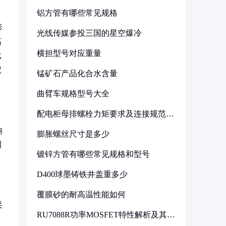
铝方管有哪些常见规格
影
光线传媒参投三国的星空爆冷
高
横担型号对应重量
比
仪
锰矿石产品化合水含量
曲臂车规格型号大全
配电柜母排螺栓力矩要求及连接规范详
解
响
膨胀螺丝尺寸是多少
测
镀锌方管有哪些常见规格和型号
，
D400球墨铸铁井盖重多少
覆膜砂的耐高温性能如何
采
RU7088R功率MOSFET特性解析及其在
可调电源设计中的实践