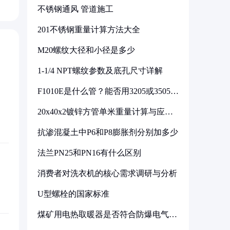
不锈钢通风 管道施工
201不锈钢重量计算方法大全
M20螺纹大径和小径是多少
1-1/4 NPT螺纹参数及底孔尺寸详解
F1010E是什么管？能否用3205或3505代
换
20x40x2镀锌方管单米重量计算与应用
分析
抗渗混凝土中P6和P8膨胀剂分别加多少
法兰PN25和PN16有什么区别
消费者对洗衣机的核心需求调研与分析
U型螺栓的国家标准
煤矿用电热取暖器是否符合防爆电气设
备标准