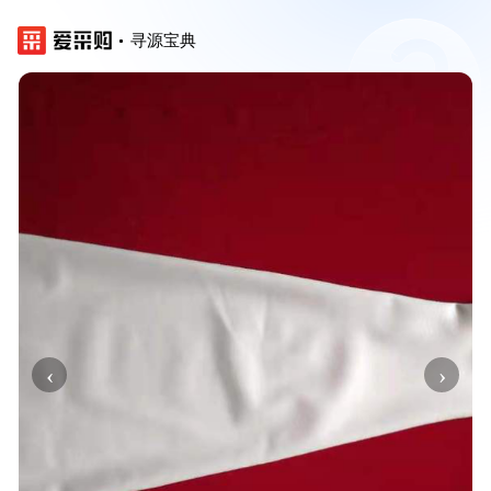
寻源宝典
‹
›