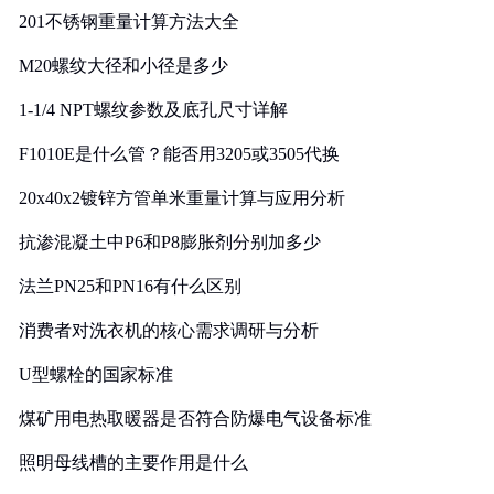
201不锈钢重量计算方法大全
M20螺纹大径和小径是多少
1-1/4 NPT螺纹参数及底孔尺寸详解
F1010E是什么管？能否用3205或3505代换
20x40x2镀锌方管单米重量计算与应用分析
抗渗混凝土中P6和P8膨胀剂分别加多少
法兰PN25和PN16有什么区别
消费者对洗衣机的核心需求调研与分析
U型螺栓的国家标准
煤矿用电热取暖器是否符合防爆电气设备标准
照明母线槽的主要作用是什么