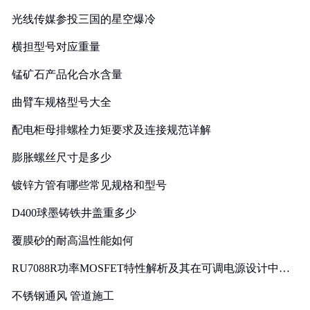
光线传媒参投三国的星空爆冷
横担型号对应重量
锰矿石产品化合水含量
曲臂车规格型号大全
配电柜母排螺栓力矩要求及连接规范详解
膨胀螺丝尺寸是多少
镀锌方管有哪些常见规格和型号
D400球墨铸铁井盖重多少
覆膜砂的耐高温性能如何
RU7088R功率MOSFET特性解析及其在可调电源设计中的
实践
不锈钢通风 管道施工