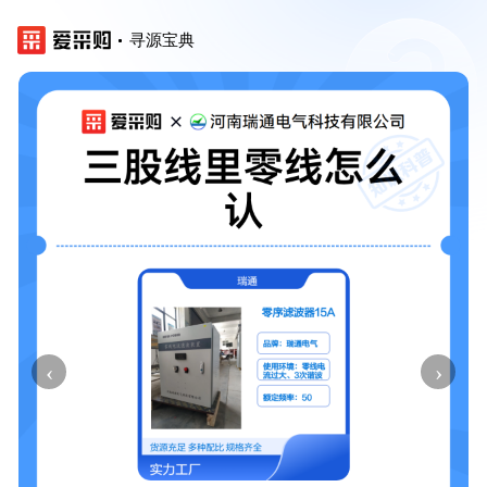
寻源宝典
‹
›