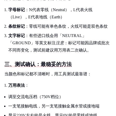
字母标记
：N代表零线（Neutral），L代表火线
（Live），E代表地线（Earth）
条纹标记
：零线可能有单色条纹，火线可能是双色条纹
文字标记
：有些进口线会用「NEUTRAL」
「GROUND」等英文标注
注意
：标记可能因品牌或批次
不同而变化，测试前建议用万用表二次确认。
三、测试确认：最稳妥的方法
当颜色和标记都不清晰时，用工具测试最靠谱：
万用表法
：
调至交流电压档（750V档位）
一支笔接触电线，另一支笔接触金属水管或接地端
显示220V左右的是火线，显示0V的是零线或地线