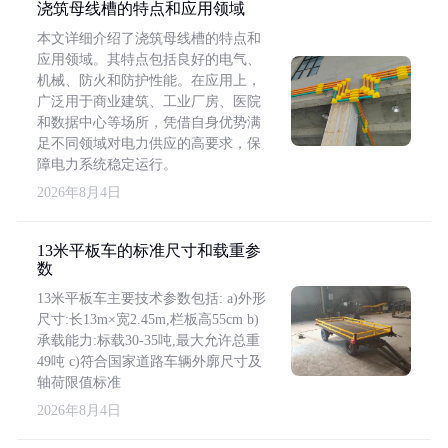
浇筑母线槽的特点和应用领域
本文详细介绍了浇筑母线槽的特点和
应用领域。其特点包括良好的电气、
机械、防火和防护性能。在应用上，
广泛用于商业建筑、工业厂房、医院
和数据中心等场所，凭借自身优势满
足不同领域对电力供应的高要求，保
障电力系统稳定运行。
2026年8月4日
13米平板车的标准尺寸和载重参
数
13米平板车主要技术参数包括: a)外形
尺寸:长13m×宽2.45m,栏板高55cm b)
承载能力:标载30-35吨,最大允许总重
49吨 c)符合国家道路车辆外廓尺寸及
轴荷限值标准
2026年8月4日