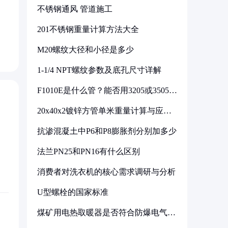
不锈钢通风 管道施工
201不锈钢重量计算方法大全
M20螺纹大径和小径是多少
1-1/4 NPT螺纹参数及底孔尺寸详解
F1010E是什么管？能否用3205或3505代
换
20x40x2镀锌方管单米重量计算与应用
分析
抗渗混凝土中P6和P8膨胀剂分别加多少
法兰PN25和PN16有什么区别
消费者对洗衣机的核心需求调研与分析
U型螺栓的国家标准
煤矿用电热取暖器是否符合防爆电气设
备标准