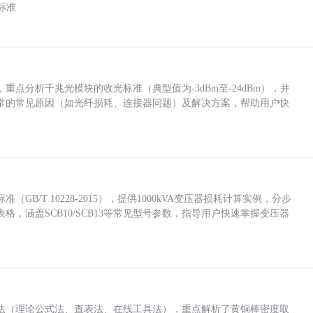
标准
点分析千兆光模块的收光标准（典型值为-3dBm至-24dBm），并
常的常见原因（如光纤损耗、连接器问题）及解决方案，帮助用户快
/T 10228-2015），提供1000kVA变压器损耗计算实例，分步
，涵盖SCB10/SCB13等常见型号参数，指导用户快速掌握变压器
法（理论公式法、查表法、在线工具法），重点解析了黄铜棒密度取