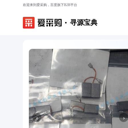
欢迎来到爱采购，百度旗下B2B平台
寻源宝典
‹
›