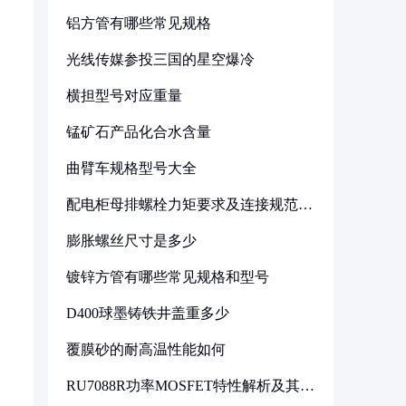
铝方管有哪些常见规格
光线传媒参投三国的星空爆冷
横担型号对应重量
锰矿石产品化合水含量
曲臂车规格型号大全
配电柜母排螺栓力矩要求及连接规范详
解
膨胀螺丝尺寸是多少
镀锌方管有哪些常见规格和型号
D400球墨铸铁井盖重多少
覆膜砂的耐高温性能如何
RU7088R功率MOSFET特性解析及其在
可调电源设计中的实践