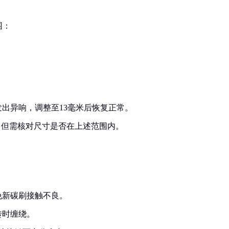
围：
）
发出异响，调整至13毫米后恢复正常。
，但需核对尺寸是否在上述范围内。
免新碳刷接触不良。
转时缠绕。