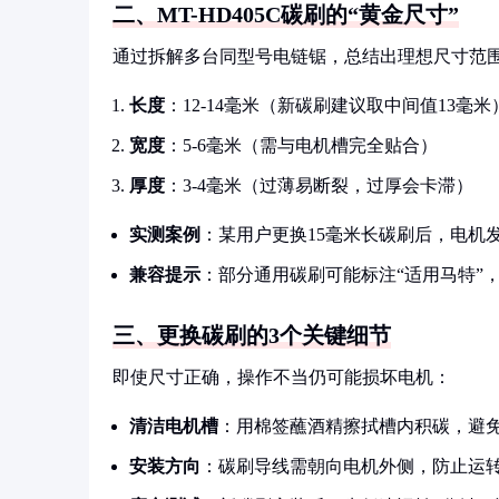
二、MT-HD405C碳刷的“黄金尺寸”
通过拆解多台同型号电链锯，总结出理想尺寸范
长度
：12-14毫米（新碳刷建议取中间值13毫米
宽度
：5-6毫米（需与电机槽完全贴合）
厚度
：3-4毫米（过薄易断裂，过厚会卡滞）
实测案例
：某用户更换15毫米长碳刷后，电机
兼容提示
：部分通用碳刷可能标注“适用马特”
三、更换碳刷的3个关键细节
即使尺寸正确，操作不当仍可能损坏电机：
清洁电机槽
：用棉签蘸酒精擦拭槽内积碳，避
安装方向
：碳刷导线需朝向电机外侧，防止运