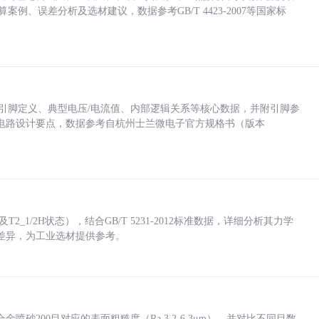
计算案例、误差分析及选材建议，数据参考GB/T 4423-2007等国家标
括各引脚定义、典型电压/电流值、内部逻辑关系等核心数据，并附引脚参
电路设计要点，数据参考自杭州士兰微电子官方规格书（版本
_1/2H状态），结合GB/T 5231-2012标准数据，详细分析其力学
差异，为工业选材提供参考。
砂200目对应的表面粗糙度（Ra 3.2-6.3μm），并对比不同目数