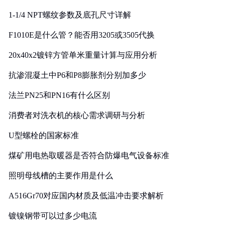
1-1/4 NPT螺纹参数及底孔尺寸详解
F1010E是什么管？能否用3205或3505代换
20x40x2镀锌方管单米重量计算与应用分析
抗渗混凝土中P6和P8膨胀剂分别加多少
法兰PN25和PN16有什么区别
消费者对洗衣机的核心需求调研与分析
U型螺栓的国家标准
煤矿用电热取暖器是否符合防爆电气设备标准
照明母线槽的主要作用是什么
A516Gr70对应国内材质及低温冲击要求解析
镀镍钢带可以过多少电流