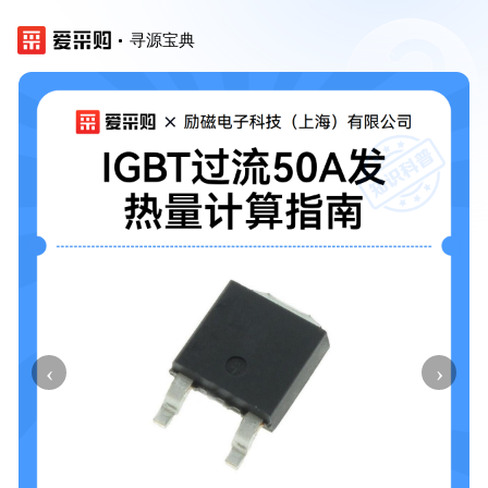
寻源宝典
‹
›