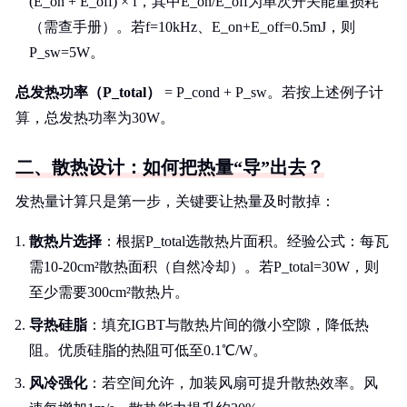
(E_on + E_off) × f，其中E_on/E_off为单次开关能量损耗
（需查手册）。若f=10kHz、E_on+E_off=0.5mJ，则
P_sw=5W。
总发热功率（P_total）
= P_cond + P_sw。若按上述例子计
算，总发热功率为30W。
二、散热设计：如何把热量“导”出去？
发热量计算只是第一步，关键要让热量及时散掉：
散热片选择
：根据P_total选散热片面积。经验公式：每瓦
需10-20cm²散热面积（自然冷却）。若P_total=30W，则
至少需要300cm²散热片。
导热硅脂
：填充IGBT与散热片间的微小空隙，降低热
阻。优质硅脂的热阻可低至0.1℃/W。
风冷强化
：若空间允许，加装风扇可提升散热效率。风