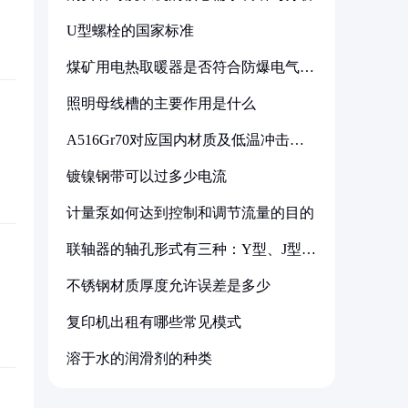
U型螺栓的国家标准
煤矿用电热取暖器是否符合防爆电气设
备标准
照明母线槽的主要作用是什么
A516Gr70对应国内材质及低温冲击要
求解析
镀镍钢带可以过多少电流
计量泵如何达到控制和调节流量的目的
联轴器的轴孔形式有三种：Y型、J型、
Z型
不锈钢材质厚度允许误差是多少
复印机出租有哪些常见模式
溶于水的润滑剂的种类