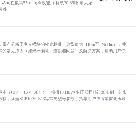
5m,栏板高55cm b)承载能力:标载30-35吨,最大允
标准
点分析千兆光模块的收光标准（典型值为-3dBm至-24dBm），并
常的常见原因（如光纤损耗、连接器问题）及解决方案，帮助用户快
/T 10228-2015），提供1000kVA变压器损耗计算实例，分步
，涵盖SCB10/SCB13等常见型号参数，指导用户快速掌握变压器