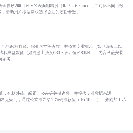
砂200目对应的表面粗糙度（Ra 3.2-6.3μm），并对比不同目数
业实践，帮助用户根据需求选择合适的喷砂参数。
力，包括螺杆直径、钻孔尺寸等参数，并依据专业标准（如《混凝土结
方法和典型数值（如混凝土强度C30下设计值约80kN）。内容涵盖安装
员参考。
底孔计算，包括外径、螺距、公差等关键参数，并提供专业数据来源
孔尺寸的常见疑问，通过公式推导给出精确推荐值（Φ5.18mm），并附加工艺