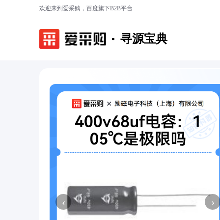
欢迎来到爱采购，百度旗下B2B平台
寻源宝典
‹
›