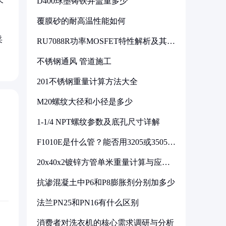
D400球墨铸铁井盖重多少
个
覆膜砂的耐高温性能如何
采
RU7088R功率MOSFET特性解析及其在
可调电源设计中的实践
不锈钢通风 管道施工
201不锈钢重量计算方法大全
M20螺纹大径和小径是多少
1-1/4 NPT螺纹参数及底孔尺寸详解
F1010E是什么管？能否用3205或3505代
换
20x40x2镀锌方管单米重量计算与应用
分析
抗渗混凝土中P6和P8膨胀剂分别加多少
法兰PN25和PN16有什么区别
消费者对洗衣机的核心需求调研与分析