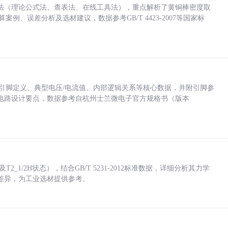
法（理论公式法、查表法、在线工具法），重点解析了黄铜棒密度取
计算案例、误差分析及选材建议，数据参考GB/T 4423-2007等国家标
括各引脚定义、典型电压/电流值、内部逻辑关系等核心数据，并附引脚参
电路设计要点，数据参考自杭州士兰微电子官方规格书（版本
_1/2H状态），结合GB/T 5231-2012标准数据，详细分析其力学
差异，为工业选材提供参考。