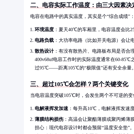
二、电容实际工作温度：由三大因素决
电容在电路中的真实温度，其实是个“综合成绩”
环境温度
：夏天40℃的车厢里，电容温度会比2
电路负载
：大功率电路（比如开关电源）会让电
散热设计
：有没有散热片、电路板布局是否合理
400v68uf电容工作时的实际温度通常在60-
过95℃——距离105℃的“极限值”还有安全余量
三、超过105℃会怎样？两个关键变化
当电容温度突破105℃时，会发生两个不可逆的变
电解液挥发加速
：每升高10℃，电解液挥发速
薄膜结构损伤
：高温会让聚酯薄膜或聚丙烯薄
担心：现代电容设计时都会预留“温度安全垫”。