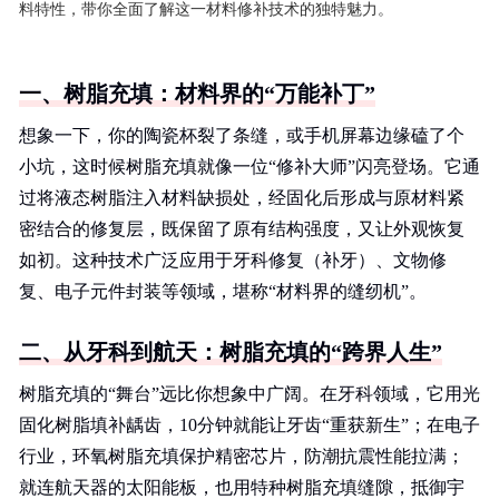
料特性，带你全面了解这一材料修补技术的独特魅力。
一、树脂充填：材料界的“万能补丁”
想象一下，你的陶瓷杯裂了条缝，或手机屏幕边缘磕了个
小坑，这时候树脂充填就像一位“修补大师”闪亮登场。它通
过将液态树脂注入材料缺损处，经固化后形成与原材料紧
密结合的修复层，既保留了原有结构强度，又让外观恢复
如初。这种技术广泛应用于牙科修复（补牙）、文物修
复、电子元件封装等领域，堪称“材料界的缝纫机”。
二、从牙科到航天：树脂充填的“跨界人生”
树脂充填的“舞台”远比你想象中广阔。在牙科领域，它用光
固化树脂填补龋齿，10分钟就能让牙齿“重获新生”；在电子
行业，环氧树脂充填保护精密芯片，防潮抗震性能拉满；
就连航天器的太阳能板，也用特种树脂充填缝隙，抵御宇