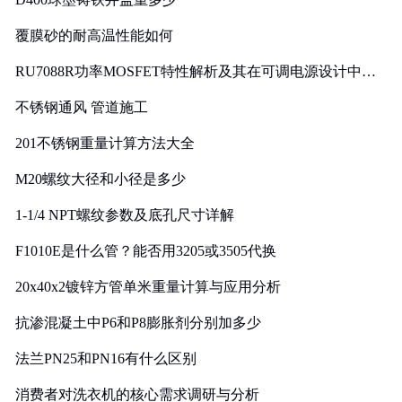
覆膜砂的耐高温性能如何
RU7088R功率MOSFET特性解析及其在可调电源设计中的
实践
不锈钢通风 管道施工
201不锈钢重量计算方法大全
M20螺纹大径和小径是多少
1-1/4 NPT螺纹参数及底孔尺寸详解
F1010E是什么管？能否用3205或3505代换
20x40x2镀锌方管单米重量计算与应用分析
抗渗混凝土中P6和P8膨胀剂分别加多少
法兰PN25和PN16有什么区别
消费者对洗衣机的核心需求调研与分析