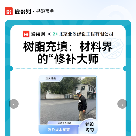
寻源宝典
‹
›