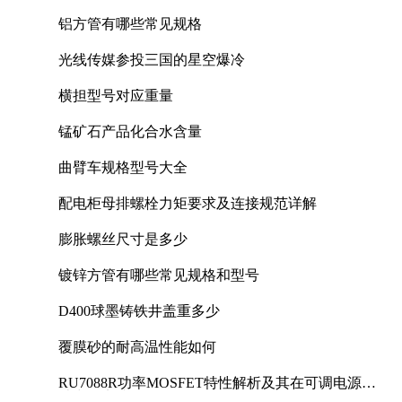
铝方管有哪些常见规格
光线传媒参投三国的星空爆冷
横担型号对应重量
锰矿石产品化合水含量
曲臂车规格型号大全
配电柜母排螺栓力矩要求及连接规范详解
膨胀螺丝尺寸是多少
镀锌方管有哪些常见规格和型号
D400球墨铸铁井盖重多少
覆膜砂的耐高温性能如何
RU7088R功率MOSFET特性解析及其在可调电源设
计中的实践