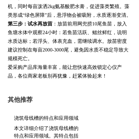
机，同时每亩泼洒2kg氨基酸肥水膏，促进藻类繁殖。藻
类形成“绿色屏障”后，悬浮物会被吸附，水质逐渐变清。
第三步：试水再放苗
：放苗前用网兜捞10尾鱼苗，放入
鱼塘水体中观察24小时：若鱼苗活跃、鳃丝鲜红，说明
水质达标；若浮头、体表充血，需继续调水。放苗密度
建议控制在每亩2000-3000尾，避免因水质不稳定导致大
规模死亡。
爱采购产品库海量丰富，能让您快速高效锁定心仪产
品，各位商家老板别再犹豫，赶紧体验起来！
其他推荐
浇筑母线槽的特点和应用领域
本文详细介绍了浇筑母线槽的
特点和应用领域。其特点包括