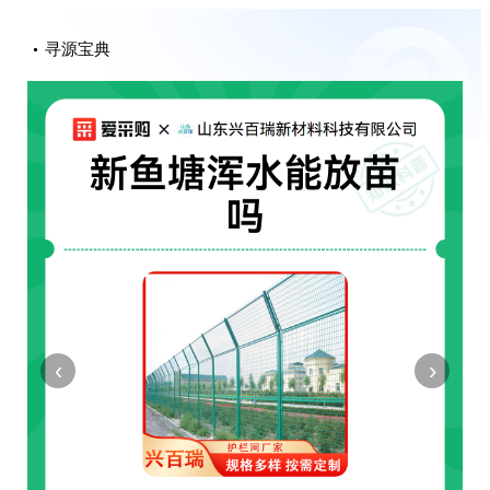
寻源宝典
‹
›