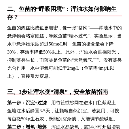
二、鱼苗的“呼吸困境”：浑浊水如何影响生
存？
鱼苗的鳃丝比成鱼更细密，像一张“筛网”——浑浊水中的
悬浮物会堵塞鳃丝，导致鱼苗“喘不过气”。实验显示，当
水中悬浮物浓度超过50mg/L时，鱼苗的摄食量会下降
30%，存活率降低50%以上。此外，浑浊水会遮挡阳光，
抑制藻类生长，而藻类是鱼苗的“天然氧气厂”。没有藻类
光合作用，水中溶氧可能低于2mg/L（鱼苗需4mg/L以
上），直接引发窒息。
三、3步让浑水变“清泉”，安全放苗指南
第一步：沉淀+过滤
：用竹筐或纱网在进水口拦截泥土，
鱼塘注水后静置3-5天，让颗粒自然沉淀。若急用，可按
每亩撒50kg生石灰，既能沉淀杂质，又能调节酸碱度。
第二步：增氧+培藻
：浑浊水易缺氧，需24小时开启增氧