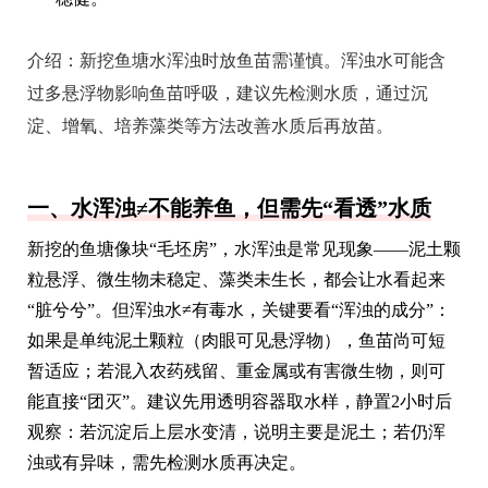
介绍：
新挖鱼塘水浑浊时放鱼苗需谨慎。浑浊水可能含
过多悬浮物影响鱼苗呼吸，建议先检测水质，通过沉
淀、增氧、培养藻类等方法改善水质后再放苗。
一、水浑浊≠不能养鱼，但需先“看透”水质
新挖的鱼塘像块“毛坯房”，水浑浊是常见现象——泥土颗
粒悬浮、微生物未稳定、藻类未生长，都会让水看起来
“脏兮兮”。但浑浊水≠有毒水，关键要看“浑浊的成分”：
如果是单纯泥土颗粒（肉眼可见悬浮物），鱼苗尚可短
暂适应；若混入农药残留、重金属或有害微生物，则可
能直接“团灭”。建议先用透明容器取水样，静置2小时后
观察：若沉淀后上层水变清，说明主要是泥土；若仍浑
浊或有异味，需先检测水质再决定。