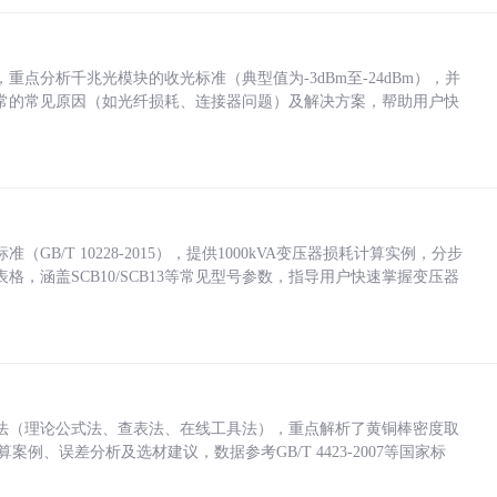
点分析千兆光模块的收光标准（典型值为-3dBm至-24dBm），并
常的常见原因（如光纤损耗、连接器问题）及解决方案，帮助用户快
/T 10228-2015），提供1000kVA变压器损耗计算实例，分步
，涵盖SCB10/SCB13等常见型号参数，指导用户快速掌握变压器
法（理论公式法、查表法、在线工具法），重点解析了黄铜棒密度取
计算案例、误差分析及选材建议，数据参考GB/T 4423-2007等国家标