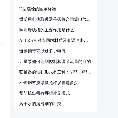
U型螺栓的国家标准
煤矿用电热取暖器是否符合防爆电气设
备标准
照明母线槽的主要作用是什么
A516Gr70对应国内材质及低温冲击要
求解析
镀镍钢带可以过多少电流
计量泵如何达到控制和调节流量的目的
联轴器的轴孔形式有三种：Y型、J型、
Z型
不锈钢材质厚度允许误差是多少
复印机出租有哪些常见模式
溶于水的润滑剂的种类