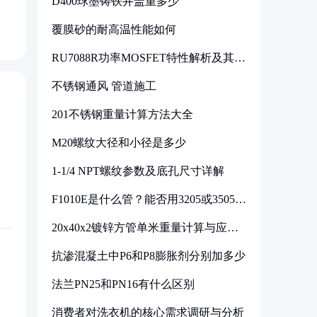
D400球墨铸铁井盖重多少
覆膜砂的耐高温性能如何
RU7088R功率MOSFET特性解析及其在
可调电源设计中的实践
不锈钢通风 管道施工
201不锈钢重量计算方法大全
M20螺纹大径和小径是多少
1-1/4 NPT螺纹参数及底孔尺寸详解
F1010E是什么管？能否用3205或3505代
换
20x40x2镀锌方管单米重量计算与应用
分析
抗渗混凝土中P6和P8膨胀剂分别加多少
法兰PN25和PN16有什么区别
消费者对洗衣机的核心需求调研与分析