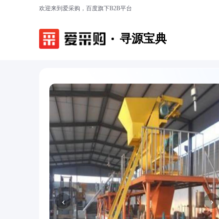
欢迎来到爱采购，百度旗下B2B平台
寻源宝典
‹
›