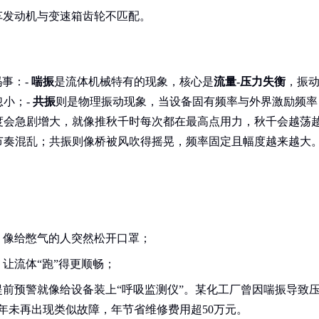
车发动机与变速箱齿轮不匹配。
事：-
喘振
是流体机械特有的现象，核心是
流量-压力失衡
，振
小；-
共振
则是物理振动现象，当设备固有频率与外界激励频率
度会急剧增大，就像推秋千时每次都在最高点用力，秋千会越荡
节奏混乱；共振则像桥被风吹得摇晃，频率固定且幅度越来越大
，像给憋气的人突然松开口罩；
让流体“跑”得更顺畅；
前预警就像给设备装上“呼吸监测仪”。某化工厂曾因喘振导致
年未再出现类似故障，年节省维修费用超50万元。