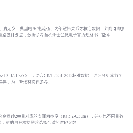
括各引脚定义、典型电压/电流值、内部逻辑关系等核心数据，并附引脚参
电路设计要点，数据参考自杭州士兰微电子官方规格书（版本
_1/2H状态），结合GB/T 5231-2012标准数据，详细分析其力学
差异，为工业选材提供参考。
砂200目对应的表面粗糙度（Ra 3.2-6.3μm），并对比不同目数
业实践，帮助用户根据需求选择合适的喷砂参数。