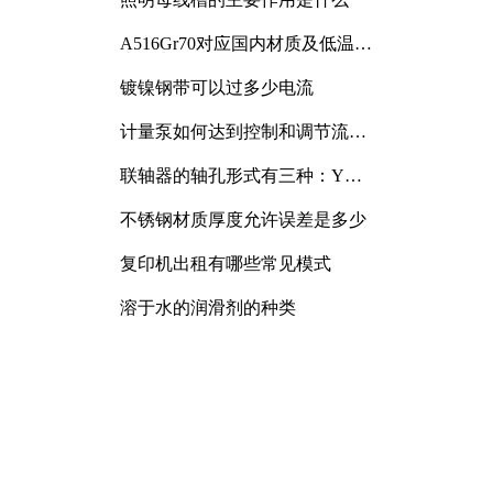
A516Gr70对应国内材质及低温冲
击要求解析
镀镍钢带可以过多少电流
计量泵如何达到控制和调节流量
的目的
联轴器的轴孔形式有三种：Y
型、J型、Z型
不锈钢材质厚度允许误差是多少
复印机出租有哪些常见模式
溶于水的润滑剂的种类