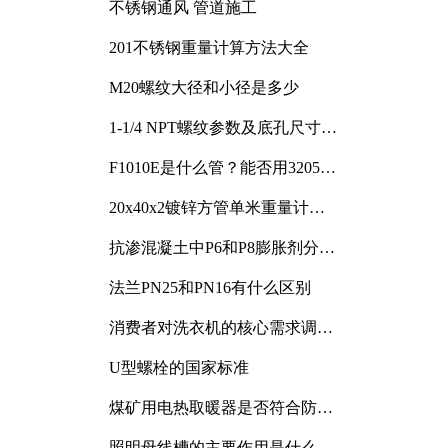
不锈钢通风 管道施工
201不锈钢重量计算方法大全
M20螺纹大径和小径是多少
1-1/4 NPT螺纹参数及底孔尺寸详
解
F1010E是什么管？能否用3205或
3505代换
20x40x2镀锌方管单米重量计算
与应用分析
抗渗混凝土中P6和P8膨胀剂分别
加多少
法兰PN25和PN16有什么区别
消费者对洗衣机的核心需求调研
与分析
U型螺栓的国家标准
煤矿用电热取暖器是否符合防爆
电气设备标准
照明母线槽的主要作用是什么