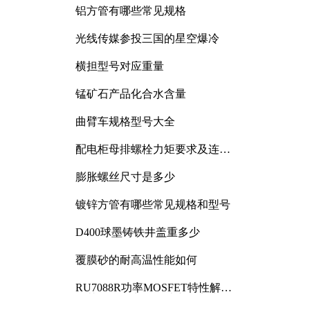
铝方管有哪些常见规格
光线传媒参投三国的星空爆冷
横担型号对应重量
锰矿石产品化合水含量
曲臂车规格型号大全
配电柜母排螺栓力矩要求及连接
规范详解
膨胀螺丝尺寸是多少
镀锌方管有哪些常见规格和型号
D400球墨铸铁井盖重多少
覆膜砂的耐高温性能如何
RU7088R功率MOSFET特性解析
及其在可调电源设计中的实践