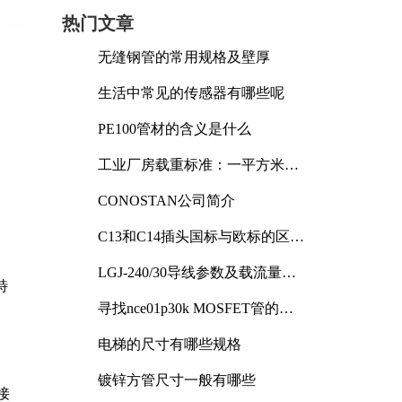
热门文章
无缝钢管的常用规格及壁厚
生活中常见的传感器有哪些呢
PE100管材的含义是什么
工业厂房载重标准：一平方米能
承受多少公斤
CONOSTAN公司简介
C13和C14插头国标与欧标的区别
及其标准解析
LGJ-240/30导线参数及载流量解
特
析
寻找nce01p30k MOSFET管的合
适替代型号
电梯的尺寸有哪些规格
镀锌方管尺寸一般有哪些
接