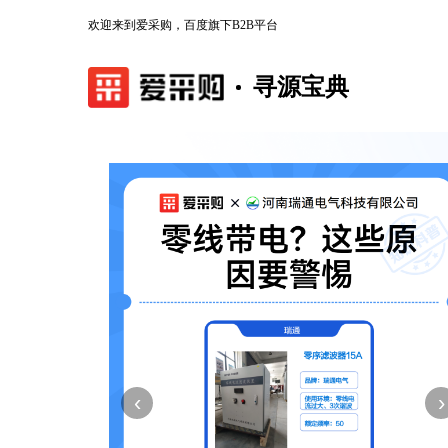
欢迎来到爱采购，百度旗下B2B平台
寻源宝典
‹
›