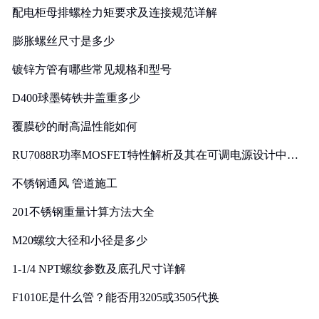
配电柜母排螺栓力矩要求及连接规范详解
膨胀螺丝尺寸是多少
镀锌方管有哪些常见规格和型号
D400球墨铸铁井盖重多少
覆膜砂的耐高温性能如何
RU7088R功率MOSFET特性解析及其在可调电源设计中的
实践
不锈钢通风 管道施工
201不锈钢重量计算方法大全
M20螺纹大径和小径是多少
1-1/4 NPT螺纹参数及底孔尺寸详解
F1010E是什么管？能否用3205或3505代换