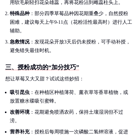
用软毛刷轻扫花朵雄蕊，再将花粉沾到雌蕊柱头上。
特殊品种
：部分四季草莓品种因花期重叠少，自然授粉
困难，建议每天上午9-11点（花粉活性最高时）进行人工
辅助。
急救情况
：发现花朵开放3天后仍未授粉，可手动补授，
避免错失最佳时机。
三、授粉成功的“加分技巧”
想让草莓又大又甜？试试这些妙招：
吸引昆虫
：在种植区种植薄荷、薰衣草等香草植物，或
放置糖水碟吸引蜜蜂。
改善环境
：花期避免喷洒农药，保持土壤湿润但不过
涝。
营养补充
：授粉后每周喷施一次磷酸二氢钾溶液，促进