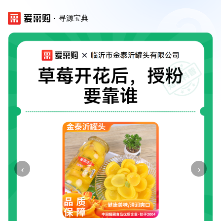
寻源宝典
‹
›