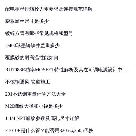
配电柜母排螺栓力矩要求及连接规范详解
膨胀螺丝尺寸是多少
镀锌方管有哪些常见规格和型号
D400球墨铸铁井盖重多少
覆膜砂的耐高温性能如何
RU7088R功率MOSFET特性解析及其在可调电源设计中的
实践
不锈钢通风 管道施工
201不锈钢重量计算方法大全
M20螺纹大径和小径是多少
1-1/4 NPT螺纹参数及底孔尺寸详解
F1010E是什么管？能否用3205或3505代换