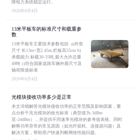
障电力系统稳定运行。
2026年8月4日
13米平板车的标准尺寸和载重参
数
13米平板车主要技术参数包括: a)外形
尺寸:长13m×宽2.45m,栏板高55cm b)
承载能力:标载30-35吨,最大允许总重
49吨 c)符合国家道路车辆外廓尺寸及
轴荷限值标准
2026年8月4日
光模块接收功率多少是正常
本文详细解答光模块接收功率的正常范围及影响因素，重
点分析千兆光模块的收光标准（典型值为-3dBm
至-24dBm），并提供不同速率光模块的参考值表格。同时
解释功率异常的常见原因（如光纤损耗、连接器问题）及
解决方案，帮助用户快速判断网络性能问题。