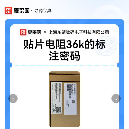
寻源宝典
‹
›