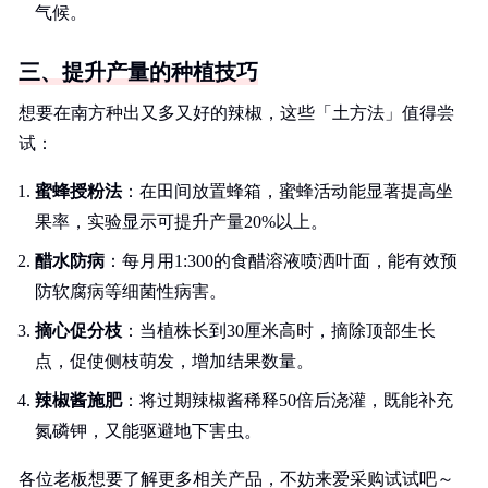
气候。
三、提升产量的种植技巧
想要在南方种出又多又好的辣椒，这些「土方法」值得尝
试：
蜜蜂授粉法
：在田间放置蜂箱，蜜蜂活动能显著提高坐
果率，实验显示可提升产量20%以上。
醋水防病
：每月用1:300的食醋溶液喷洒叶面，能有效预
防软腐病等细菌性病害。
摘心促分枝
：当植株长到30厘米高时，摘除顶部生长
点，促使侧枝萌发，增加结果数量。
辣椒酱施肥
：将过期辣椒酱稀释50倍后浇灌，既能补充
氮磷钾，又能驱避地下害虫。
各位老板想要了解更多相关产品，不妨来爱采购试试吧～