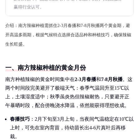
赢得行业认可。
介绍：
南方辣椒种植需抓住2-3月春播和7-8月秋播两个黄金期，避
开高温多雨期，根据气候特点选择合适品种和种植技巧，确保辣椒
生长旺盛。
一、南方辣椒种植的黄金月份
南方种植辣椒的黄金时间集中在
2-3月春播
和
7-8月秋播
。这
两个时间段完美避开了极端天气：春季气温回升至15℃以
上，土壤湿度适中；秋季虽炎热但辣椒耐热，只要避开正
午暴晒时段，配合傍晚浇水降温，依然能获得理想收成。
春播技巧
：2月下旬至3月上旬，当夜间气温稳定在10℃以
上时，可先在室内育苗，待幼苗长出4-6片真叶后再移
栽。