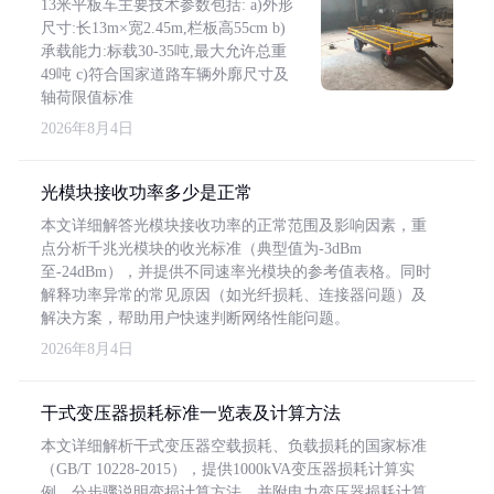
13米平板车主要技术参数包括: a)外形
尺寸:长13m×宽2.45m,栏板高55cm b)
承载能力:标载30-35吨,最大允许总重
49吨 c)符合国家道路车辆外廓尺寸及
轴荷限值标准
2026年8月4日
光模块接收功率多少是正常
本文详细解答光模块接收功率的正常范围及影响因素，重
点分析千兆光模块的收光标准（典型值为-3dBm
至-24dBm），并提供不同速率光模块的参考值表格。同时
解释功率异常的常见原因（如光纤损耗、连接器问题）及
解决方案，帮助用户快速判断网络性能问题。
2026年8月4日
干式变压器损耗标准一览表及计算方法
本文详细解析干式变压器空载损耗、负载损耗的国家标准
（GB/T 10228-2015），提供1000kVA变压器损耗计算实
例，分步骤说明变损计算方法，并附电力变压器损耗计算