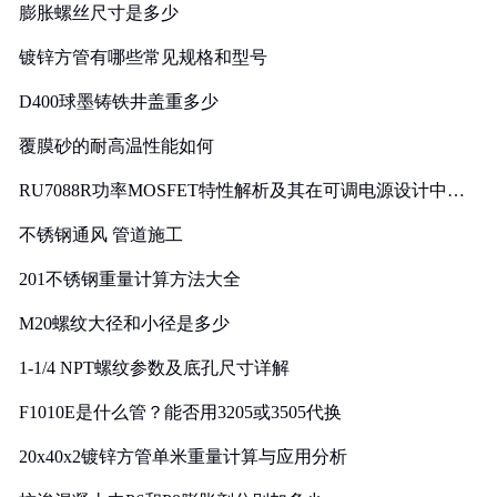
膨胀螺丝尺寸是多少
镀锌方管有哪些常见规格和型号
D400球墨铸铁井盖重多少
覆膜砂的耐高温性能如何
RU7088R功率MOSFET特性解析及其在可调电源设计中的
实践
不锈钢通风 管道施工
201不锈钢重量计算方法大全
M20螺纹大径和小径是多少
1-1/4 NPT螺纹参数及底孔尺寸详解
F1010E是什么管？能否用3205或3505代换
20x40x2镀锌方管单米重量计算与应用分析