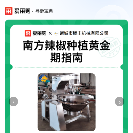
寻源宝典
‹
›