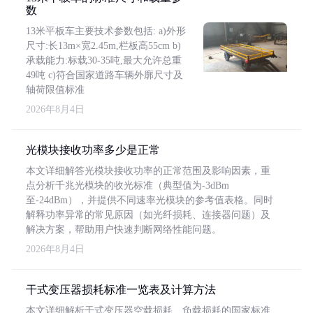
数
13米平板车主要技术参数包括: a)外形
尺寸:长13m×宽2.45m,栏板高55cm b)
承载能力:标载30-35吨,最大允许总重
49吨 c)符合国家道路车辆外廓尺寸及
轴荷限值标准
2026年8月4日
光模块接收功率多少是正常
本文详细解答光模块接收功率的正常范围及影响因素，重
点分析千兆光模块的收光标准（典型值为-3dBm
至-24dBm），并提供不同速率光模块的参考值表格。同时
解释功率异常的常见原因（如光纤损耗、连接器问题）及
解决方案，帮助用户快速判断网络性能问题。
2026年8月4日
干式变压器损耗标准一览表及计算方法
本文详细解析干式变压器空载损耗、负载损耗的国家标准