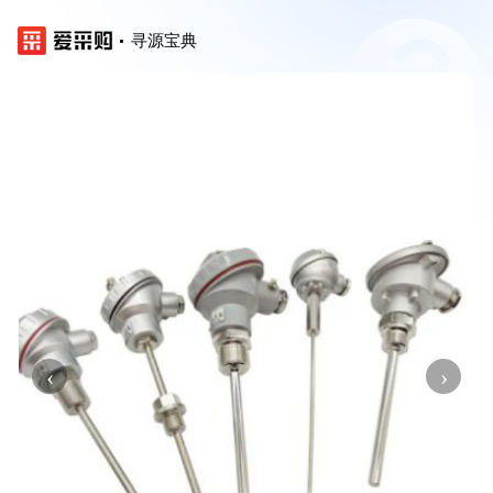
寻源宝典
‹
›