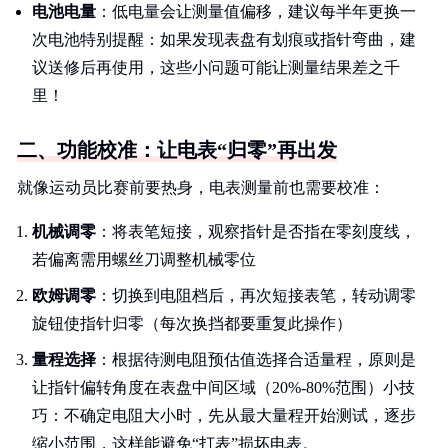
电池电量
：低电量会让测量值偏移，建议每半年更换一
次电池特别提醒：如果发现表盘有划痕或指针弯曲，建
议送修后再使用，这些小问题可能让测量结果差之千
里！
二、功能校准：让电表“归零”再出发
就像运动员比赛前要热身，电表测量前也需要校准：
机械调零
：将表笔短接，观察指针是否指在零刻度线，
若偏离需用螺丝刀调整机械零位
欧姆调零
：切换到电阻档后，再次短接表笔，转动调零
旋钮使指针归零（每次换挡都要重复此操作）
量程选择
：根据待测电阻预估值选择合适量程，原则是
让指针偏转角度在表盘中间区域（20%-80%范围）小技
巧：不确定电阻大小时，先从最大量程开始测试，逐步
缩小范围，这样能避免“打表”损坏电表。