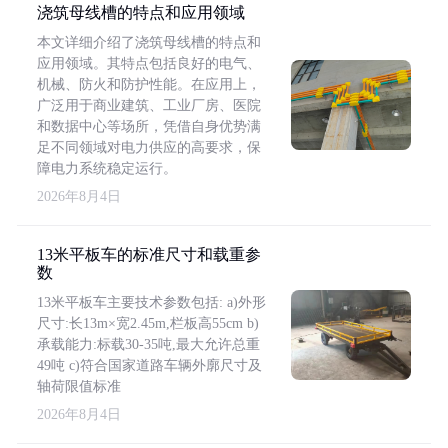
浇筑母线槽的特点和应用领域
本文详细介绍了浇筑母线槽的特点和
应用领域。其特点包括良好的电气、
机械、防火和防护性能。在应用上，
广泛用于商业建筑、工业厂房、医院
和数据中心等场所，凭借自身优势满
足不同领域对电力供应的高要求，保
障电力系统稳定运行。
2026年8月4日
13米平板车的标准尺寸和载重参
数
13米平板车主要技术参数包括: a)外形
尺寸:长13m×宽2.45m,栏板高55cm b)
承载能力:标载30-35吨,最大允许总重
49吨 c)符合国家道路车辆外廓尺寸及
轴荷限值标准
2026年8月4日