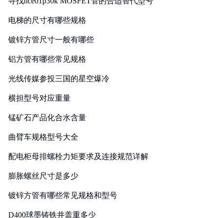
寻找nce01p30k MOSFET管的合适替代型号
电梯的尺寸有哪些规格
镀锌方管尺寸一般有哪些
铝方管有哪些常见规格
光线传媒参投三国的星空爆冷
横担型号对应重量
锰矿石产品化合水含量
曲臂车规格型号大全
配电柜母排螺栓力矩要求及连接规范详解
膨胀螺丝尺寸是多少
镀锌方管有哪些常见规格和型号
D400球墨铸铁井盖重多少