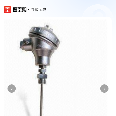
寻源宝典
‹
›