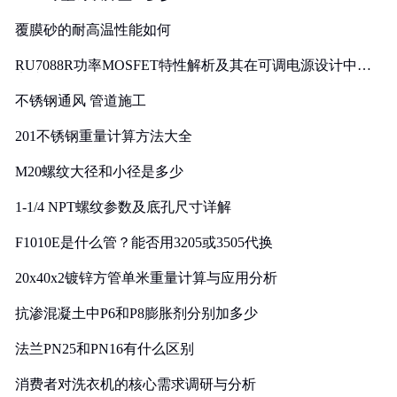
覆膜砂的耐高温性能如何
RU7088R功率MOSFET特性解析及其在可调电源设计中的
实践
不锈钢通风 管道施工
201不锈钢重量计算方法大全
M20螺纹大径和小径是多少
1-1/4 NPT螺纹参数及底孔尺寸详解
F1010E是什么管？能否用3205或3505代换
20x40x2镀锌方管单米重量计算与应用分析
抗渗混凝土中P6和P8膨胀剂分别加多少
法兰PN25和PN16有什么区别
消费者对洗衣机的核心需求调研与分析