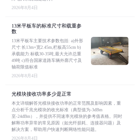
2026年8月4日
13米平板车的标准尺寸和载重参
数
13米平板车主要技术参数包括: a)外形
尺寸:长13m×宽2.45m,栏板高55cm b)
承载能力:标载30-35吨,最大允许总重
49吨 c)符合国家道路车辆外廓尺寸及
轴荷限值标准
2026年8月4日
光模块接收功率多少是正常
本文详细解答光模块接收功率的正常范围及影响因素，重
点分析千兆光模块的收光标准（典型值为-3dBm
至-24dBm），并提供不同速率光模块的参考值表格。同时
解释功率异常的常见原因（如光纤损耗、连接器问题）及
解决方案，帮助用户快速判断网络性能问题。
2026年8月4日