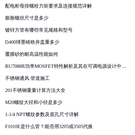
配电柜母排螺栓力矩要求及连接规范详解
膨胀螺丝尺寸是多少
镀锌方管有哪些常见规格和型号
D400球墨铸铁井盖重多少
覆膜砂的耐高温性能如何
RU7088R功率MOSFET特性解析及其在可调电源设计中的
实践
不锈钢通风 管道施工
201不锈钢重量计算方法大全
M20螺纹大径和小径是多少
1-1/4 NPT螺纹参数及底孔尺寸详解
F1010E是什么管？能否用3205或3505代换