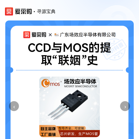
寻源宝典
‹
›