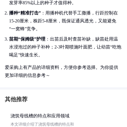
发芽率85%以上的种子才值得种。
播种“精准打击”
：用播种机代替手工撒播，行距控制在
15-20厘米，株距5-8厘米，既保证通风透光，又能避免
“一窝蜂”竞争。
苗期“保姆级”护理
：出苗后及时查苗补缺，缺苗处用温
水浸泡过的种子补种；2-3叶期喷施叶面肥，让幼苗“吃饱
喝足”快速生长。
爱采购上有产品的详细资料，方便你参考选择。为你提供
更加详细的信息参考～
其他推荐
浇筑母线槽的特点和应用领域
本文详细介绍了浇筑母线槽的特点和