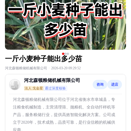
一斤小麦种子能出多少苗
河北森顿粮储机械有限公司
·
2026-03-20 09:29:52
河北森顿粮储机械有限公司
咨询
进店
法人:戈金星
通过深度核验
河北森顿粮储机械有限公司位于河北省衡水市阜城县，专
注粮食机械制造，主营清理筛、抛粮机、全自动扦样机等
产品，服务粮储行业，提供高效智能化解决方案。公司成
立于2020年，技术成熟，品质可靠，是行业信赖的机械供
应商。