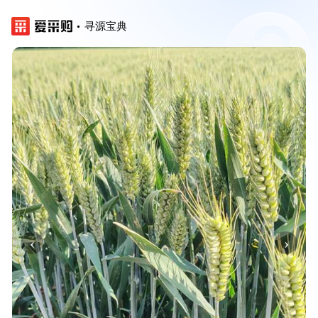
寻源宝典
‹
›