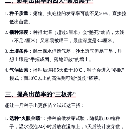
二、影响出苗率的四大“幕后黑手”
种子质量
：瘪粒、虫蛀粒的发芽率可能不足50%，直接拉
低出苗数。
播种深度
：种得太深（超过5厘米）会“憋死”幼苗，太浅
（不足2厘米）又容易被晒干，最佳深度是3-4厘米。
土壤条件
：黏土保水但透气差，沙土透气但易干旱，理
想土壤是“手握成团、落地即散”的壤土。
气候因素
：播种后连续5天低于10℃，种子会进入“冬眠”
模式；而30℃以上的高温则可能“烫伤”胚芽。
三、提高出苗率的“三板斧”
想让一斤种子出更多苗？试试这三招：
选种“火眼金睛”
：播种前做发芽试验，随机取100粒种
子，温水浸泡24小时后放在湿布上，5天后统计发芽数，