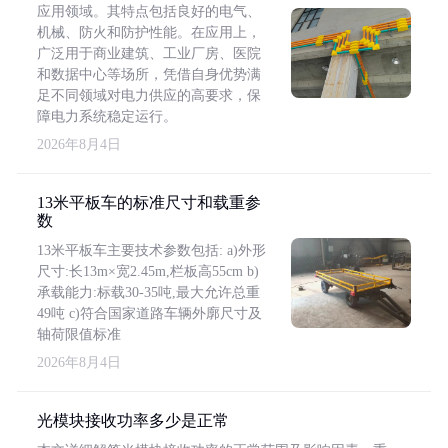
应用领域。其特点包括良好的电气、
机械、防火和防护性能。在应用上，
广泛用于商业建筑、工业厂房、医院
和数据中心等场所，凭借自身优势满
足不同领域对电力供应的高要求，保
障电力系统稳定运行。
2026年8月4日
13米平板车的标准尺寸和载重参
数
13米平板车主要技术参数包括: a)外形
尺寸:长13m×宽2.45m,栏板高55cm b)
承载能力:标载30-35吨,最大允许总重
49吨 c)符合国家道路车辆外廓尺寸及
轴荷限值标准
2026年8月4日
光模块接收功率多少是正常