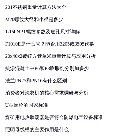
201不锈钢重量计算方法大全
M20螺纹大径和小径是多少
1-1/4 NPT螺纹参数及底孔尺寸详解
F1010E是什么管？能否用3205或3505代换
20x40x2镀锌方管单米重量计算与应用分析
抗渗混凝土中P6和P8膨胀剂分别加多少
法兰PN25和PN16有什么区别
消费者对洗衣机的核心需求调研与分析
U型螺栓的国家标准
煤矿用电热取暖器是否符合防爆电气设备标准
照明母线槽的主要作用是什么