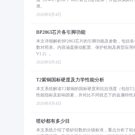
准。
2026年8月4日
BP2863芯片各引脚功能
本文详细解析BP2863芯片的引脚功能及参数，包
数对照表。内容涵盖驱动配置、保护机制及典型应用
V1.2）。
2026年8月4日
T2紫铜国标硬度及力学性能分析
本文系统解读T2紫铜的国标硬度和抗拉强度（包括T2及T2
性能指标及影响因素，并对比不同状态下的金属特性
2026年8月4日
喷砂都有多少目
本文系统介绍了喷砂目数的分级标准，重点分析了铝合金喷