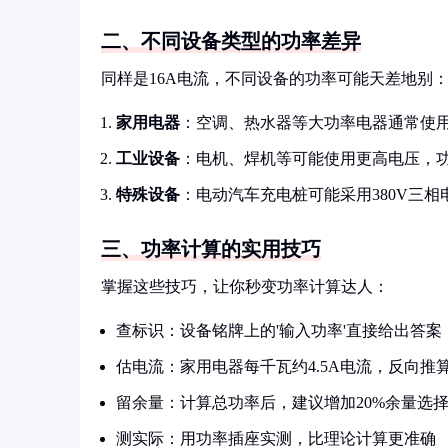
二、不同设备类型的功率差异
同样是16A电流，不同设备的功率可能天差地别
家用电器
：空调、热水器等大功率电器通常使用1
工业设备
：电机、焊机等可能使用更高电压，
特殊设备
：电动汽车充电桩可能采用380V三相电，16
三、功率计算的实用技巧
掌握这些技巧，让你秒变功率计算达人：
查标识：设备铭牌上的'输入功率'直接给出答案
估电流：家用电器每千瓦约4.5A电流，反向推
留余量：计算总功率后，建议增加20%余量选
测实际：用功率插座实测，比理论计算更准确