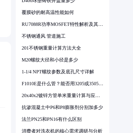
D400球墨铸铁井盖重多少
覆膜砂的耐高温性能如何
RU7088R功率MOSFET特性解析及其在
可调电源设计中的实践
不锈钢通风 管道施工
201不锈钢重量计算方法大全
M20螺纹大径和小径是多少
1-1/4 NPT螺纹参数及底孔尺寸详解
F1010E是什么管？能否用3205或3505代
换
20x40x2镀锌方管单米重量计算与应用
分析
抗渗混凝土中P6和P8膨胀剂分别加多少
法兰PN25和PN16有什么区别
消费者对洗衣机的核心需求调研与分析