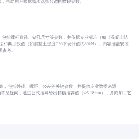
业实践，帮助用户根据需求选择合适的喷砂参数。
力，包括螺杆直径、钻孔尺寸等参数，并依据专业标准（如《混凝土结
方法和典型数值（如混凝土强度C30下设计值约80kN）。内容涵盖安装
员参考。
底孔计算，包括外径、螺距、公差等关键参数，并提供专业数据来源
孔尺寸的常见疑问，通过公式推导给出精确推荐值（Φ5.18mm），并附加工艺