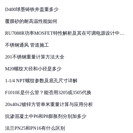
D400球墨铸铁井盖重多少
覆膜砂的耐高温性能如何
RU7088R功率MOSFET特性解析及其在可调电源设计中的
实践
不锈钢通风 管道施工
201不锈钢重量计算方法大全
M20螺纹大径和小径是多少
1-1/4 NPT螺纹参数及底孔尺寸详解
F1010E是什么管？能否用3205或3505代换
20x40x2镀锌方管单米重量计算与应用分析
抗渗混凝土中P6和P8膨胀剂分别加多少
法兰PN25和PN16有什么区别