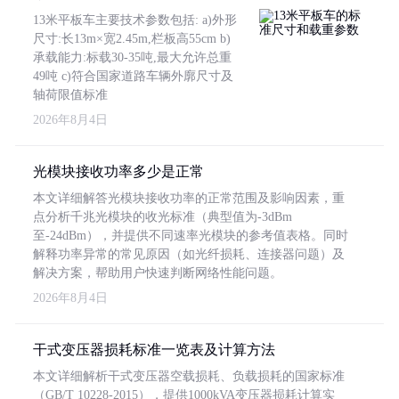
13米平板车主要技术参数包括: a)外形
尺寸:长13m×宽2.45m,栏板高55cm b)
承载能力:标载30-35吨,最大允许总重
49吨 c)符合国家道路车辆外廓尺寸及
轴荷限值标准
2026年8月4日
光模块接收功率多少是正常
本文详细解答光模块接收功率的正常范围及影响因素，重
点分析千兆光模块的收光标准（典型值为-3dBm
至-24dBm），并提供不同速率光模块的参考值表格。同时
解释功率异常的常见原因（如光纤损耗、连接器问题）及
解决方案，帮助用户快速判断网络性能问题。
2026年8月4日
干式变压器损耗标准一览表及计算方法
本文详细解析干式变压器空载损耗、负载损耗的国家标准
（GB/T 10228-2015），提供1000kVA变压器损耗计算实