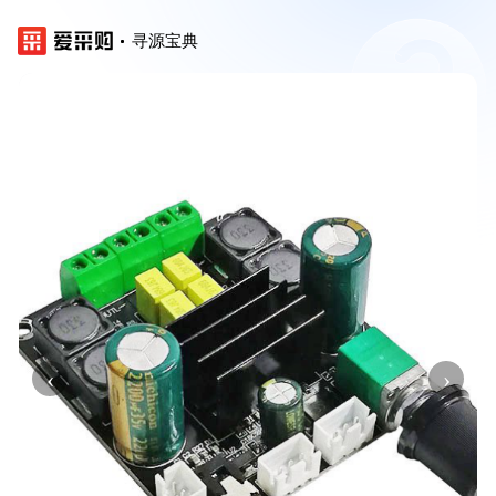
寻源宝典
‹
›