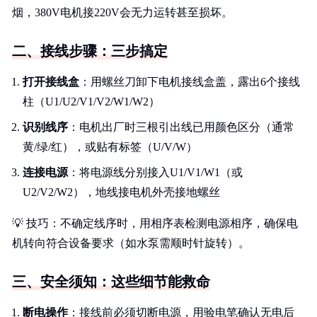
烟，380V电机接220V会无力运转甚至损坏。
二、接线步骤：三步搞定
打开接线盒
：用螺丝刀卸下电机接线盒盖，露出6个接线
柱（U1/U2/V1/V2/W1/W2）
识别线序
：电机出厂时三根引出线已用颜色区分（通常
黄/绿/红），或贴有标签（U/V/W）
连接电源
：将电源线分别接入U1/V1/W1（或
U2/V2/W2），地线接电机外壳接地螺丝
💡 技巧：不确定线序时，用相序表检测电源相序，确保电
机转向符合设备要求（如水泵需顺时针旋转）。
三、安全须知：这些细节能救命
断电操作
：接线前必须切断电源，用验电笔确认无电后