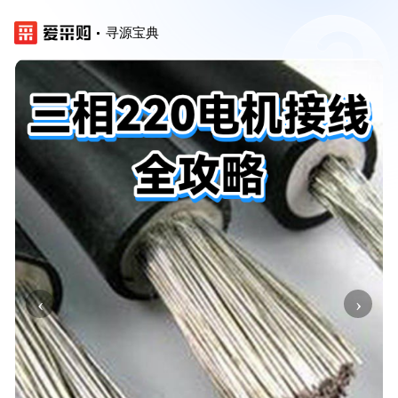
寻源宝典
‹
›