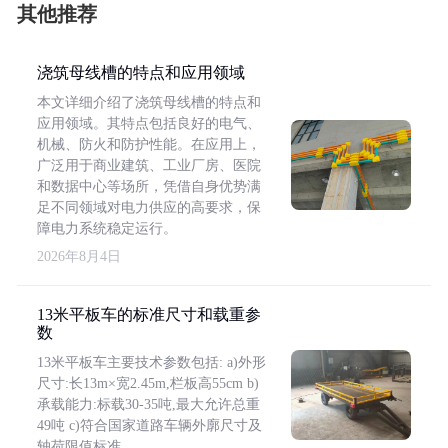
其他推荐
浇筑母线槽的特点和应用领域
本文详细介绍了浇筑母线槽的特点和
应用领域。其特点包括良好的电气、
机械、防火和防护性能。在应用上，
广泛用于商业建筑、工业厂房、医院
和数据中心等场所，凭借自身优势满
足不同领域对电力供应的高要求，保
障电力系统稳定运行。
2026年8月4日
13米平板车的标准尺寸和载重参
数
13米平板车主要技术参数包括: a)外形
尺寸:长13m×宽2.45m,栏板高55cm b)
承载能力:标载30-35吨,最大允许总重
49吨 c)符合国家道路车辆外廓尺寸及
轴荷限值标准