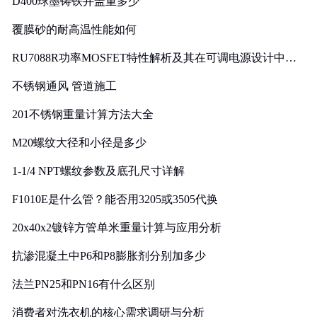
D400球墨铸铁井盖重多少
覆膜砂的耐高温性能如何
RU7088R功率MOSFET特性解析及其在可调电源设计中的
实践
不锈钢通风 管道施工
201不锈钢重量计算方法大全
M20螺纹大径和小径是多少
1-1/4 NPT螺纹参数及底孔尺寸详解
F1010E是什么管？能否用3205或3505代换
20x40x2镀锌方管单米重量计算与应用分析
抗渗混凝土中P6和P8膨胀剂分别加多少
法兰PN25和PN16有什么区别
消费者对洗衣机的核心需求调研与分析