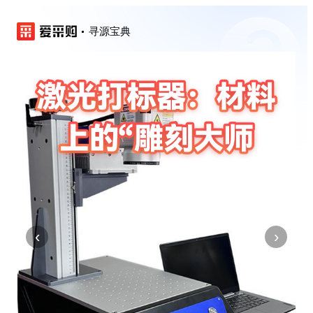
寻源宝典
‹
›