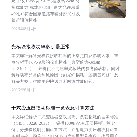
尺寸:长13m×宽2.45m,栏板高55cm b)
承载能力:标载30-35吨,最大允许总重
49吨 c)符合国家道路车辆外廓尺寸及
轴荷限值标准
2026年8月4日
光模块接收功率多少是正常
本文详细解答光模块接收功率的正常范围及影响因素，重
点分析千兆光模块的收光标准（典型值为-3dBm
至-24dBm），并提供不同速率光模块的参考值表格。同时
解释功率异常的常见原因（如光纤损耗、连接器问题）及
解决方案，帮助用户快速判断网络性能问题。
2026年8月4日
干式变压器损耗标准一览表及计算方法
本文详细解析干式变压器空载损耗、负载损耗的国家标准
（GB/T 10228-2015），提供1000kVA变压器损耗计算实
例，分步骤说明变损计算方法，并附电力变压器损耗计算
实例表格，涵盖SCB10/SCB13等常见型号参数，指导用户