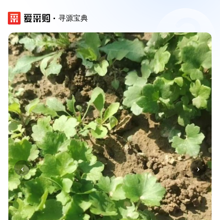
寻源宝典
‹
›