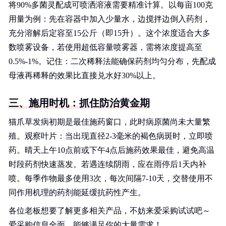
将90%多菌灵配成可喷洒溶液需要精准计算。以每亩100克
用量为例：先在容器中加入少量水，边搅拌边倒入药剂，
充分溶解后定容至15公斤（即15升）。这个浓度适合大多
数喷雾设备，若使用超低容量喷雾器，需将浓度提高至
0.5%-1%。记住：二次稀释法能确保药剂均匀分布，先配成
母液再稀释的效果比直接兑水好30%以上。
三、施用时机：抓住防治黄金期
猫爪草发病初期是最佳施药窗口，此时病原菌尚未大量繁
殖。观察叶片：当出现直径2-3毫米的褐色病斑时，立即喷
药。晴天上午10点前或下午4点后施药效果最佳，避免高温
时段药剂快速蒸发。若遇连续阴雨，应在雨停后1天内补
喷。每季作物最多使用3次，每次间隔7-10天，交替使用不
同作用机理的药剂能延缓抗药性产生。
各位老板想要了解更多相关产品，不妨来爱采购试试吧～
爱采购信息全面，能够满足你的大量需求！