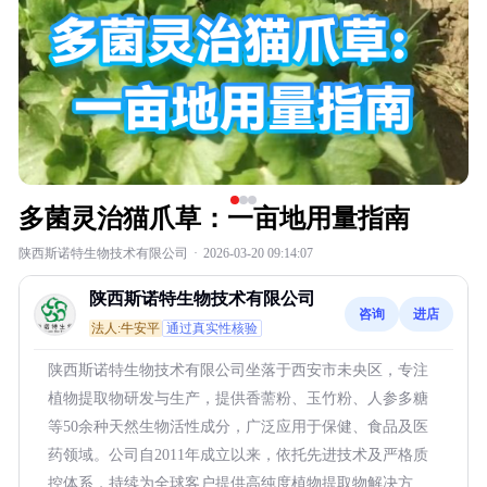
多菌灵治猫爪草：一亩地用量指南
陕西斯诺特生物技术有限公司
·
2026-03-20 09:14:07
陕西斯诺特生物技术有限公司
咨询
进店
法人:牛安平
通过真实性核验
陕西斯诺特生物技术有限公司坐落于西安市未央区，专注
植物提取物研发与生产，提供香薷粉、玉竹粉、人参多糖
等50余种天然生物活性成分，广泛应用于保健、食品及医
药领域。公司自2011年成立以来，依托先进技术及严格质
控体系，持续为全球客户提供高纯度植物提取物解决方