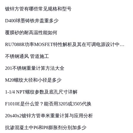
镀锌方管有哪些常见规格和型号
D400球墨铸铁井盖重多少
覆膜砂的耐高温性能如何
RU7088R功率MOSFET特性解析及其在可调电源设计中的
实践
不锈钢通风 管道施工
201不锈钢重量计算方法大全
M20螺纹大径和小径是多少
1-1/4 NPT螺纹参数及底孔尺寸详解
F1010E是什么管？能否用3205或3505代换
20x40x2镀锌方管单米重量计算与应用分析
抗渗混凝土中P6和P8膨胀剂分别加多少