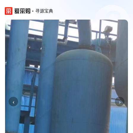
寻源宝典
‹
›