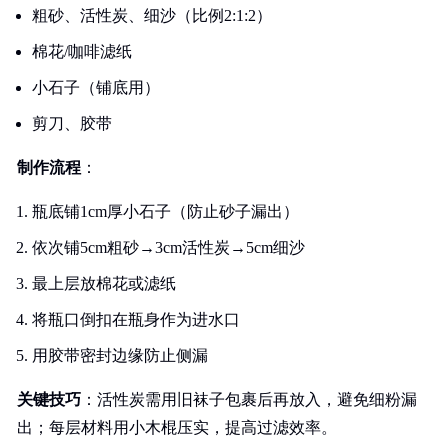
粗砂、活性炭、细沙（比例2:1:2）
棉花/咖啡滤纸
小石子（铺底用）
剪刀、胶带
制作流程
：
瓶底铺1cm厚小石子（防止砂子漏出）
依次铺5cm粗砂→3cm活性炭→5cm细沙
最上层放棉花或滤纸
将瓶口倒扣在瓶身作为进水口
用胶带密封边缘防止侧漏
关键技巧
：活性炭需用旧袜子包裹后再放入，避免细粉漏
出；每层材料用小木棍压实，提高过滤效率。