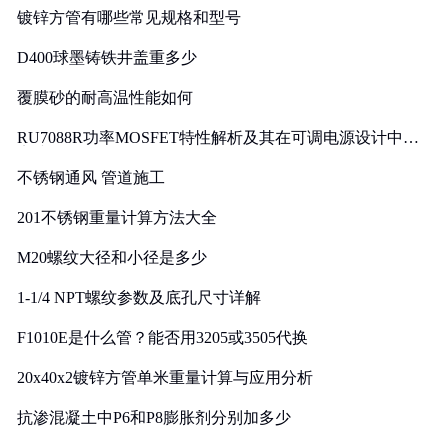
镀锌方管有哪些常见规格和型号
D400球墨铸铁井盖重多少
覆膜砂的耐高温性能如何
RU7088R功率MOSFET特性解析及其在可调电源设计中的
实践
不锈钢通风 管道施工
201不锈钢重量计算方法大全
M20螺纹大径和小径是多少
1-1/4 NPT螺纹参数及底孔尺寸详解
F1010E是什么管？能否用3205或3505代换
20x40x2镀锌方管单米重量计算与应用分析
抗渗混凝土中P6和P8膨胀剂分别加多少