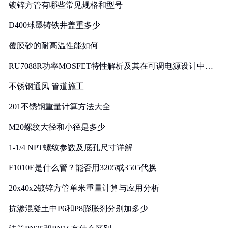
镀锌方管有哪些常见规格和型号
D400球墨铸铁井盖重多少
覆膜砂的耐高温性能如何
RU7088R功率MOSFET特性解析及其在可调电源设计中的
实践
不锈钢通风 管道施工
201不锈钢重量计算方法大全
M20螺纹大径和小径是多少
1-1/4 NPT螺纹参数及底孔尺寸详解
F1010E是什么管？能否用3205或3505代换
20x40x2镀锌方管单米重量计算与应用分析
抗渗混凝土中P6和P8膨胀剂分别加多少