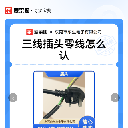
寻源宝典
‹
›