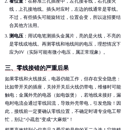
看位置
：在标准三孔插座中，左孔接零线，右孔接火
线，上孔接地线。插头对应时，左边的线通常是零线。
不过，有些插头可能旋转过，位置会变，所以这招要结
合其他方法用。
测电压
：用试电笔测插头金属片，亮的是火线，不亮的
是零线或地线。再测零线和地线间的电压，理想情况下
应为0V（实际可能有微小电压，属正常现象）。
三、零线接错的严重后果
如果零线和火线接反，电器仍能工作，但存在安全隐患：
比如带开关的插座，关掉开关后火线仍带电，维修时可能
触电；金属外壳的电器（如电饭煲），若地线未接好，漏
电时电流会通过零线回流，导致外壳带电，引发危险！因
此，接线前一定要确认零线位置，不确定时请专业电工帮
忙，别让“小疏忽”变成“大麻烦”！
想要高效找到心仪产品？爱采购是您的不二之选！它能精