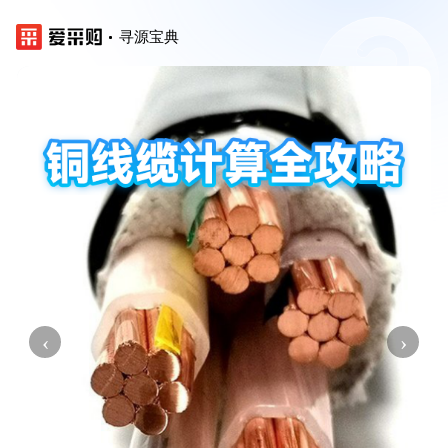
寻源宝典
‹
›