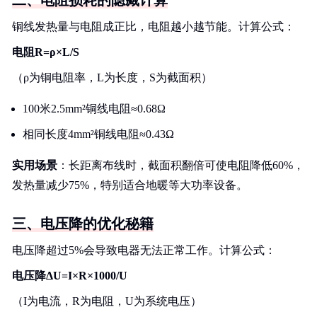
二、电阻损耗的隐藏计算
铜线发热量与电阻成正比，电阻越小越节能。计算公式：
电阻R=ρ×L/S
（ρ为铜电阻率，L为长度，S为截面积）
100米2.5mm²铜线电阻≈0.68Ω
相同长度4mm²铜线电阻≈0.43Ω
实用场景
：长距离布线时，截面积翻倍可使电阻降低60%，
发热量减少75%，特别适合地暖等大功率设备。
三、电压降的优化秘籍
电压降超过5%会导致电器无法正常工作。计算公式：
电压降ΔU=I×R×1000/U
（I为电流，R为电阻，U为系统电压）