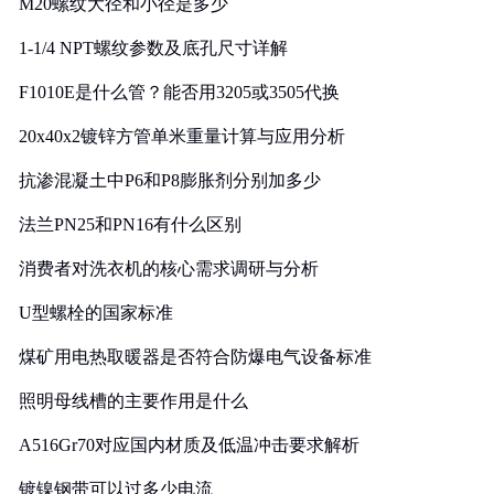
M20螺纹大径和小径是多少
1-1/4 NPT螺纹参数及底孔尺寸详解
F1010E是什么管？能否用3205或3505代换
20x40x2镀锌方管单米重量计算与应用分析
抗渗混凝土中P6和P8膨胀剂分别加多少
法兰PN25和PN16有什么区别
消费者对洗衣机的核心需求调研与分析
U型螺栓的国家标准
煤矿用电热取暖器是否符合防爆电气设备标准
照明母线槽的主要作用是什么
A516Gr70对应国内材质及低温冲击要求解析
镀镍钢带可以过多少电流