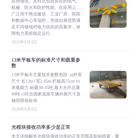
应用领域。其特点包括良好的电气、
机械、防火和防护性能。在应用上，
广泛用于商业建筑、工业厂房、医院
和数据中心等场所，凭借自身优势满
足不同领域对电力供应的高要求，保
障电力系统稳定运行。
2026年8月4日
13米平板车的标准尺寸和载重参
数
13米平板车主要技术参数包括: a)外形
尺寸:长13m×宽2.45m,栏板高55cm b)
承载能力:标载30-35吨,最大允许总重
49吨 c)符合国家道路车辆外廓尺寸及
轴荷限值标准
2026年8月4日
光模块接收功率多少是正常
本文详细解答光模块接收功率的正常范围及影响因素，重