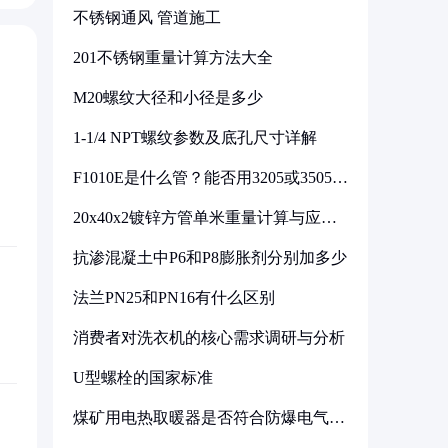
不锈钢通风 管道施工
201不锈钢重量计算方法大全
M20螺纹大径和小径是多少
1-1/4 NPT螺纹参数及底孔尺寸详解
F1010E是什么管？能否用3205或3505代
换
20x40x2镀锌方管单米重量计算与应用
分析
抗渗混凝土中P6和P8膨胀剂分别加多少
法兰PN25和PN16有什么区别
消费者对洗衣机的核心需求调研与分析
U型螺栓的国家标准
煤矿用电热取暖器是否符合防爆电气设
备标准