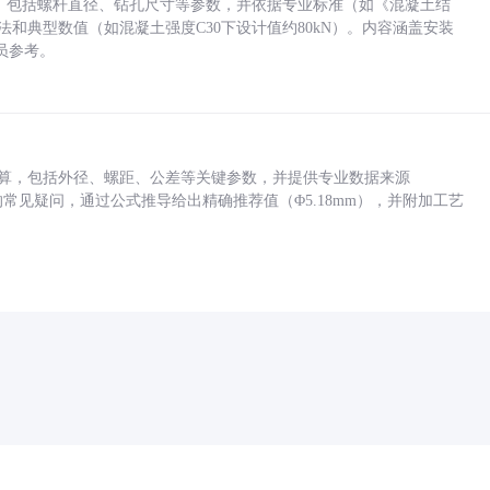
力，包括螺杆直径、钻孔尺寸等参数，并依据专业标准（如《混凝土结
方法和典型数值（如混凝土强度C30下设计值约80kN）。内容涵盖安装
员参考。
底孔计算，包括外径、螺距、公差等关键参数，并提供专业数据来源
孔尺寸的常见疑问，通过公式推导给出精确推荐值（Φ5.18mm），并附加工艺