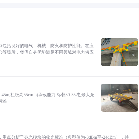
点包括良好的电气、机械、防火和防护性能。在应
心等场所，凭借自身优势满足不同领域对电力供应
5m,栏板高55cm b)承载能力:标载30-35吨,最大允
标准
点分析千兆光模块的收光标准（典型值为-3dBm至-24dBm），并