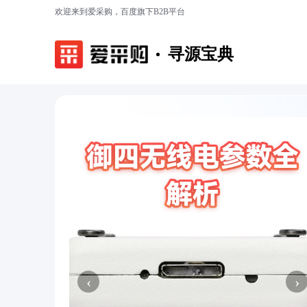
欢迎来到爱采购，百度旗下B2B平台
寻源宝典
‹
›