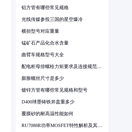
铝方管有哪些常见规格
光线传媒参投三国的星空爆冷
横担型号对应重量
锰矿石产品化合水含量
曲臂车规格型号大全
配电柜母排螺栓力矩要求及连接规范详
解
膨胀螺丝尺寸是多少
镀锌方管有哪些常见规格和型号
D400球墨铸铁井盖重多少
覆膜砂的耐高温性能如何
RU7088R功率MOSFET特性解析及其在
可调电源设计中的实践