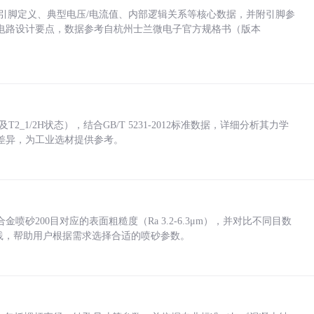
括各引脚定义、典型电压/电流值、内部逻辑关系等核心数据，并附引脚参
电路设计要点，数据参考自杭州士兰微电子官方规格书（版本
_1/2H状态），结合GB/T 5231-2012标准数据，详细分析其力学
差异，为工业选材提供参考。
砂200目对应的表面粗糙度（Ra 3.2-6.3μm），并对比不同目数
业实践，帮助用户根据需求选择合适的喷砂参数。