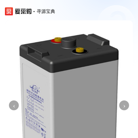
寻源宝典
‹
›