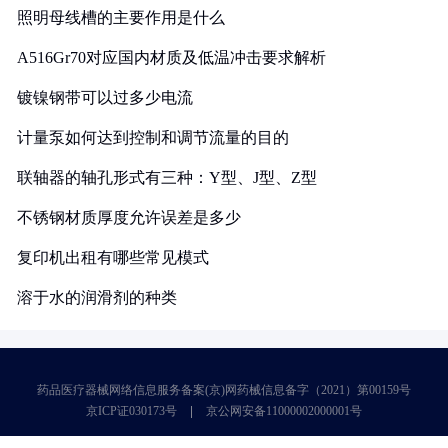
照明母线槽的主要作用是什么
A516Gr70对应国内材质及低温冲击要求解析
镀镍钢带可以过多少电流
计量泵如何达到控制和调节流量的目的
联轴器的轴孔形式有三种：Y型、J型、Z型
不锈钢材质厚度允许误差是多少
复印机出租有哪些常见模式
溶于水的润滑剂的种类
药品医疗器械网络信息服务备案(京)网药械信息备字（2021）第00159号
京ICP证030173号
京公网安备11000002000001号