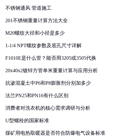
实践
不锈钢通风 管道施工
201不锈钢重量计算方法大全
M20螺纹大径和小径是多少
1-1/4 NPT螺纹参数及底孔尺寸详解
F1010E是什么管？能否用3205或3505代换
20x40x2镀锌方管单米重量计算与应用分析
抗渗混凝土中P6和P8膨胀剂分别加多少
法兰PN25和PN16有什么区别
消费者对洗衣机的核心需求调研与分析
U型螺栓的国家标准
煤矿用电热取暖器是否符合防爆电气设备标准