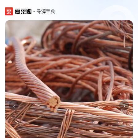
寻源宝典
‹
›