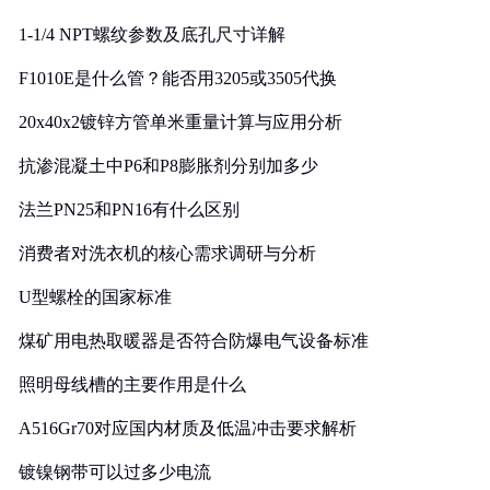
1-1/4 NPT螺纹参数及底孔尺寸详解
F1010E是什么管？能否用3205或3505代换
20x40x2镀锌方管单米重量计算与应用分析
抗渗混凝土中P6和P8膨胀剂分别加多少
法兰PN25和PN16有什么区别
消费者对洗衣机的核心需求调研与分析
U型螺栓的国家标准
煤矿用电热取暖器是否符合防爆电气设备标准
照明母线槽的主要作用是什么
A516Gr70对应国内材质及低温冲击要求解析
镀镍钢带可以过多少电流