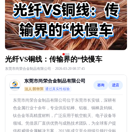
光纤VS铜线：传输界的“快慢车
东莞市尚荣合金制品有限公司
·
2026-03-20 08:37:45
东莞市尚荣合金制品有限公司
咨询
进店
法人:郭华萍
通过真实性核验
东莞市尚荣合金制品有限公司位于东莞市长安镇，深耕有
色金属行业十余年，专业供应铝棒、铝板、铜棒及钨铜、
钛合金等高精度材料，广泛应用于航空航天、电子设备等
领域。凭借原厂直供优势与成熟技术团队，为全球客户提
供权威级金属解决方案，2013年成立至今持续引领行业标