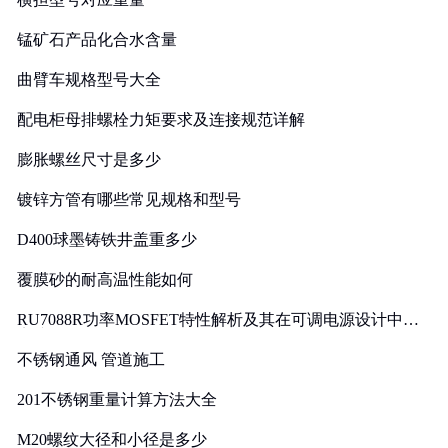
锰矿石产品化合水含量
曲臂车规格型号大全
配电柜母排螺栓力矩要求及连接规范详解
膨胀螺丝尺寸是多少
镀锌方管有哪些常见规格和型号
D400球墨铸铁井盖重多少
覆膜砂的耐高温性能如何
RU7088R功率MOSFET特性解析及其在可调电源设计中的
实践
不锈钢通风 管道施工
201不锈钢重量计算方法大全
M20螺纹大径和小径是多少