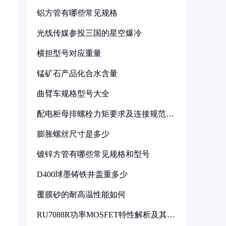
铝方管有哪些常见规格
光线传媒参投三国的星空爆冷
横担型号对应重量
锰矿石产品化合水含量
曲臂车规格型号大全
配电柜母排螺栓力矩要求及连接规范详
解
膨胀螺丝尺寸是多少
镀锌方管有哪些常见规格和型号
D400球墨铸铁井盖重多少
覆膜砂的耐高温性能如何
RU7088R功率MOSFET特性解析及其在
可调电源设计中的实践