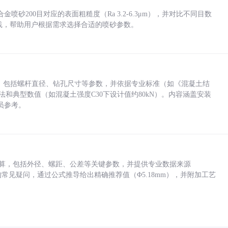
砂200目对应的表面粗糙度（Ra 3.2-6.3μm），并对比不同目数
业实践，帮助用户根据需求选择合适的喷砂参数。
力，包括螺杆直径、钻孔尺寸等参数，并依据专业标准（如《混凝土结
方法和典型数值（如混凝土强度C30下设计值约80kN）。内容涵盖安装
员参考。
底孔计算，包括外径、螺距、公差等关键参数，并提供专业数据来源
孔尺寸的常见疑问，通过公式推导给出精确推荐值（Φ5.18mm），并附加工艺