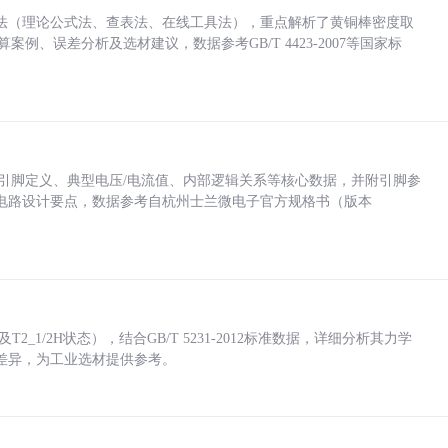
法（理论公式法、查表法、在线工具法），重点解析了黄铜棒密度取
计算案例、误差分析及选材建议，数据参考GB/T 4423-2007等国家标
括各引脚定义、典型电压/电流值、内部逻辑关系等核心数据，并附引脚参
电路设计要点，数据参考自杭州士兰微电子官方规格书（版本
_1/2H状态），结合GB/T 5231-2012标准数据，详细分析其力学
差异，为工业选材提供参考。