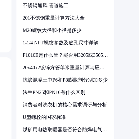
不锈钢通风 管道施工
201不锈钢重量计算方法大全
M20螺纹大径和小径是多少
1-1/4 NPT螺纹参数及底孔尺寸详解
F1010E是什么管？能否用3205或3505代
换
20x40x2镀锌方管单米重量计算与应用
分析
抗渗混凝土中P6和P8膨胀剂分别加多少
法兰PN25和PN16有什么区别
消费者对洗衣机的核心需求调研与分析
U型螺栓的国家标准
煤矿用电热取暖器是否符合防爆电气设
备标准