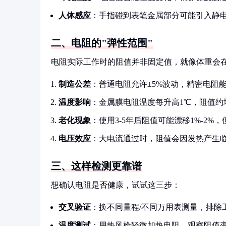
人体感应
：手指碰到表笔金属部分可能引入静
二、电阻的"弹性范围"
电阻实际工作时的阻值并非固定值，就像体重会
制造公差
：普通电阻允许±5%波动，精密电阻能
温度影响
：金属膜电阻温度每升高1℃，阻值约增加
老化现象
：使用3-5年后阻值可能漂移1%-2%
电压效应
：大电流通过时，阻值会因发热产生
三、这样检测更靠谱
想确认电阻是否健康，试试这三步：
交叉验证
：换不同量程/不同万用表测量，排除
温度测试
：用热风枪轻微加热电阻，观察阻值