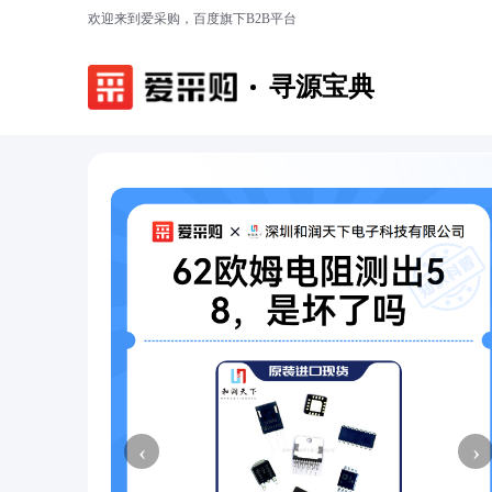
欢迎来到爱采购，百度旗下B2B平台
寻源宝典
‹
›