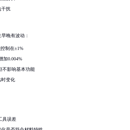
电干扰
在早晚有波动：
控制在±1%
0.004%
，但不影响基本功能
临时变化
工具误差
变化是否符合材料特性