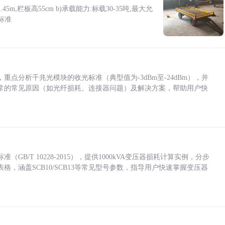
5m,栏板高55cm b)承载能力:标载30-35吨,最大允
标准
点分析千兆光模块的收光标准（典型值为-3dBm至-24dBm），并
常的常见原因（如光纤损耗、连接器问题）及解决方案，帮助用户快
/T 10228-2015），提供1000kVA变压器损耗计算实例，分步
，涵盖SCB10/SCB13等常见型号参数，指导用户快速掌握变压器