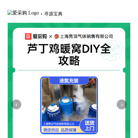
寻源宝典
‹
›