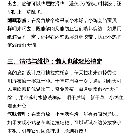
出去。底部可以垫层防滑垫，避免小鸡跑动时摔跤，还
能防止干草乱飞。
隐藏彩蛋
：在窝角放个松果或小木球，小鸡会当宝贝一
样叼来叼去，既能解闷又能防止它们啃坏窝边。如果用
纸箱做临时窝，记得在内壁贴层透明胶带，防止小鸡把
纸箱啃出大洞。
三、清洁与维护：懒人也能轻松搞定
窝的底部设计成可抽拉式托盘，每天拉出来倒掉粪便，
用湿布擦一擦就干净。干草每周换一次，遇到阴雨天可
以用吹风机低温吹干，避免发霉。每月给窝做次“大扫
除”，用小苏打水擦洗框架，晒干后铺上新干草，小鸡住
着更开心。
气味管理
：在窝角放一小包活性炭，能有效吸附异味。
如果发现小鸡总在窝边拉粑粑，可以试试在边缘放块小
木板，引导它们回窝排泄，亲测有效！