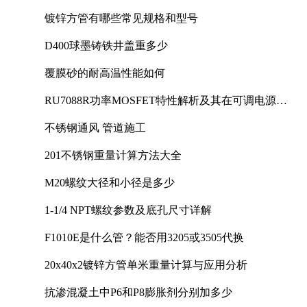
镀锌方管有哪些常见规格和型号
D400球墨铸铁井盖重多少
覆膜砂的耐高温性能如何
RU7088R功率MOSFET特性解析及其在可调电源设
计中的实践
不锈钢通风 管道施工
201不锈钢重量计算方法大全
M20螺纹大径和小径是多少
1-1/4 NPT螺纹参数及底孔尺寸详解
F1010E是什么管？能否用3205或3505代换
20x40x2镀锌方管单米重量计算与应用分析
抗渗混凝土中P6和P8膨胀剂分别加多少