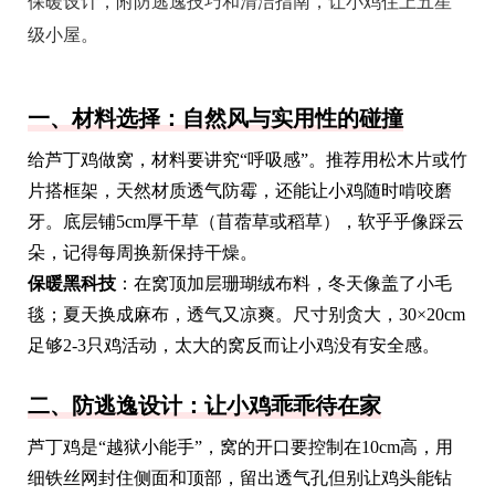
保暖设计，附防逃逸技巧和清洁指南，让小鸡住上五星
级小屋。
一、材料选择：自然风与实用性的碰撞
给芦丁鸡做窝，材料要讲究“呼吸感”。推荐用松木片或竹
片搭框架，天然材质透气防霉，还能让小鸡随时啃咬磨
牙。底层铺5cm厚干草（苜蓿草或稻草），软乎乎像踩云
朵，记得每周换新保持干燥。
保暖黑科技
：在窝顶加层珊瑚绒布料，冬天像盖了小毛
毯；夏天换成麻布，透气又凉爽。尺寸别贪大，30×20cm
足够2-3只鸡活动，太大的窝反而让小鸡没有安全感。
二、防逃逸设计：让小鸡乖乖待在家
芦丁鸡是“越狱小能手”，窝的开口要控制在10cm高，用
细铁丝网封住侧面和顶部，留出透气孔但别让鸡头能钻