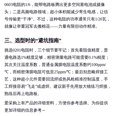
0603电阻的1/6，能帮电路板腾出更多空间塞电池或摄像
头；二是高频电路领域，超小体积能减少寄生电感，让信
号传输更“干净”。不过，这种电阻的功率通常只有1/20瓦，
就像让举重冠军去搬棉花——力量有限但动作精准。
三、选型时的“避坑指南”
挑选0201电阻时，三个细节要牢记：首先看阻值精度，普
通电路选1%精度足够，精密测量电路可能需要0.1%精度；
其次关注温度系数，普通金属膜电阻温度系数约100ppm/
℃，而精密薄膜电阻可低至25ppm/℃；最后别忽略焊接工
艺，这种超小元件需要回流焊或热风枪精准控制温度，手
工焊接容易“飞走”或虚焊。建议新手先用放大镜练习焊接，
熟练后再上电路板。
爱采购上有产品的详细资料，方便你参考选择。为你提供
更加详细的信息参考～