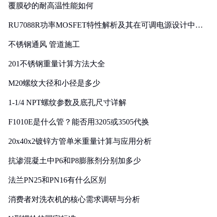
覆膜砂的耐高温性能如何
RU7088R功率MOSFET特性解析及其在可调电源设计中的
实践
不锈钢通风 管道施工
201不锈钢重量计算方法大全
M20螺纹大径和小径是多少
1-1/4 NPT螺纹参数及底孔尺寸详解
F1010E是什么管？能否用3205或3505代换
20x40x2镀锌方管单米重量计算与应用分析
抗渗混凝土中P6和P8膨胀剂分别加多少
法兰PN25和PN16有什么区别
消费者对洗衣机的核心需求调研与分析