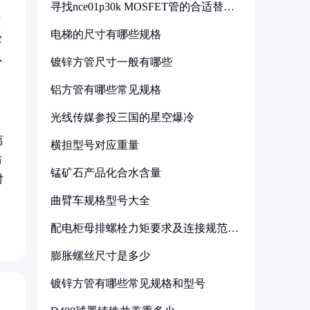
寻找nce01p30k MOSFET管的合适替代
型号
素
电梯的尺寸有哪些规格
受
以
镀锌方管尺寸一般有哪些
铝方管有哪些常见规格
光线传媒参投三国的星空爆冷
离
横担型号对应重量
防
锰矿石产品化合水含量
对
曲臂车规格型号大全
配电柜母排螺栓力矩要求及连接规范详
解
膨胀螺丝尺寸是多少
镀锌方管有哪些常见规格和型号