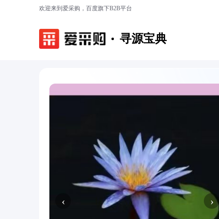
欢迎来到爱采购，百度旗下B2B平台
寻源宝典
‹
›