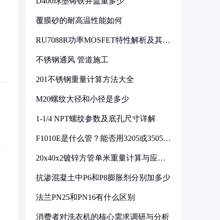
D400球墨铸铁井盖重多少
覆膜砂的耐高温性能如何
RU7088R功率MOSFET特性解析及其在
可调电源设计中的实践
不锈钢通风 管道施工
201不锈钢重量计算方法大全
M20螺纹大径和小径是多少
1-1/4 NPT螺纹参数及底孔尺寸详解
F1010E是什么管？能否用3205或3505代
换
20x40x2镀锌方管单米重量计算与应用
分析
抗渗混凝土中P6和P8膨胀剂分别加多少
法兰PN25和PN16有什么区别
消费者对洗衣机的核心需求调研与分析