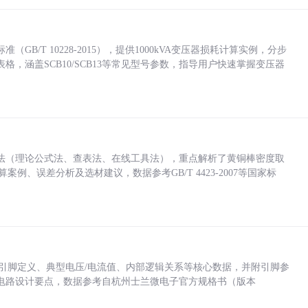
/T 10228-2015），提供1000kVA变压器损耗计算实例，分步
，涵盖SCB10/SCB13等常见型号参数，指导用户快速掌握变压器
法（理论公式法、查表法、在线工具法），重点解析了黄铜棒密度取
计算案例、误差分析及选材建议，数据参考GB/T 4423-2007等国家标
括各引脚定义、典型电压/电流值、内部逻辑关系等核心数据，并附引脚参
电路设计要点，数据参考自杭州士兰微电子官方规格书（版本