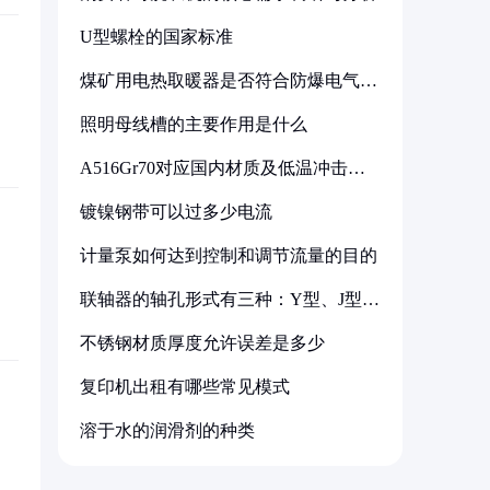
U型螺栓的国家标准
煤矿用电热取暖器是否符合防爆电气设
备标准
照明母线槽的主要作用是什么
A516Gr70对应国内材质及低温冲击要
求解析
镀镍钢带可以过多少电流
计量泵如何达到控制和调节流量的目的
联轴器的轴孔形式有三种：Y型、J型、
Z型
不锈钢材质厚度允许误差是多少
复印机出租有哪些常见模式
溶于水的润滑剂的种类