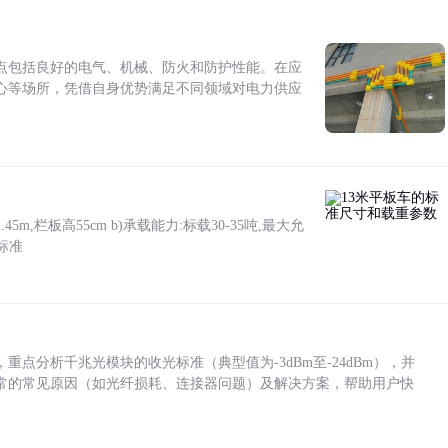
点包括良好的电气、机械、防火和防护性能。在应
心等场所，凭借自身优势满足不同领域对电力供应
5m,栏板高55cm b)承载能力:标载30-35吨,最大允
标准
点分析千兆光模块的收光标准（典型值为-3dBm至-24dBm），并
常的常见原因（如光纤损耗、连接器问题）及解决方案，帮助用户快