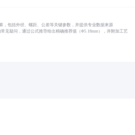
底孔计算，包括外径、螺距、公差等关键参数，并提供专业数据来源
孔尺寸的常见疑问，通过公式推导给出精确推荐值（Φ5.18mm），并附加工艺
药品医疗器械网络信息服务备案(京)网药械信息备字（2021）第00159号
京ICP证030173号
京公网安备11000002000001号