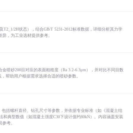
_1/2H状态），结合GB/T 5231-2012标准数据，详细分析其力学
差异，为工业选材提供参考。
砂200目对应的表面粗糙度（Ra 3.2-6.3μm），并对比不同目数
业实践，帮助用户根据需求选择合适的喷砂参数。
力，包括螺杆直径、钻孔尺寸等参数，并依据专业标准（如《混凝土结
方法和典型数值（如混凝土强度C30下设计值约80kN）。内容涵盖安装
员参考。