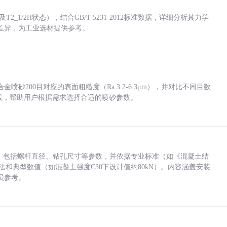
_1/2H状态），结合GB/T 5231-2012标准数据，详细分析其力学
差异，为工业选材提供参考。
砂200目对应的表面粗糙度（Ra 3.2-6.3μm），并对比不同目数
业实践，帮助用户根据需求选择合适的喷砂参数。
力，包括螺杆直径、钻孔尺寸等参数，并依据专业标准（如《混凝土结
方法和典型数值（如混凝土强度C30下设计值约80kN）。内容涵盖安装
员参考。