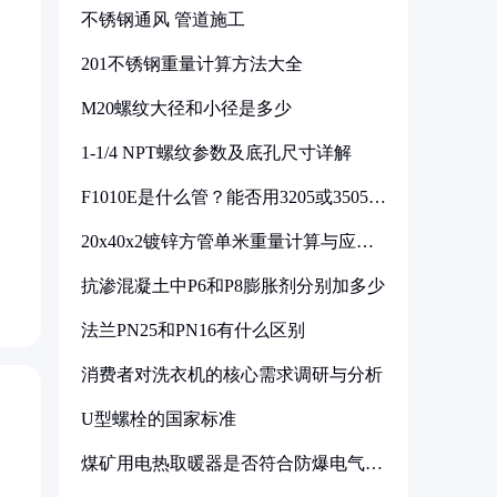
不锈钢通风 管道施工
201不锈钢重量计算方法大全
M20螺纹大径和小径是多少
1-1/4 NPT螺纹参数及底孔尺寸详解
F1010E是什么管？能否用3205或3505代
换
20x40x2镀锌方管单米重量计算与应用
分析
抗渗混凝土中P6和P8膨胀剂分别加多少
法兰PN25和PN16有什么区别
消费者对洗衣机的核心需求调研与分析
U型螺栓的国家标准
煤矿用电热取暖器是否符合防爆电气设
备标准