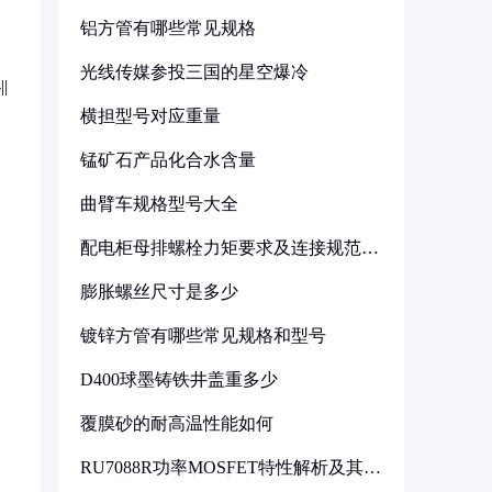
铝方管有哪些常见规格
光线传媒参投三国的星空爆冷
|
横担型号对应重量
锰矿石产品化合水含量
曲臂车规格型号大全
配电柜母排螺栓力矩要求及连接规范详
解
膨胀螺丝尺寸是多少
镀锌方管有哪些常见规格和型号
D400球墨铸铁井盖重多少
覆膜砂的耐高温性能如何
RU7088R功率MOSFET特性解析及其在
可调电源设计中的实践