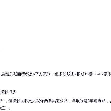
总截面积都是6平方毫米，但多股线由7根或19根0.8-1.2毫
但接触点少
路”，但接触面积更大就像两条高速公路：单股线是8车道直路，
触点）。