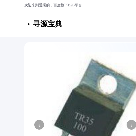
欢迎来到爱采购，百度旗下B2B平台
寻源宝典
‹
›