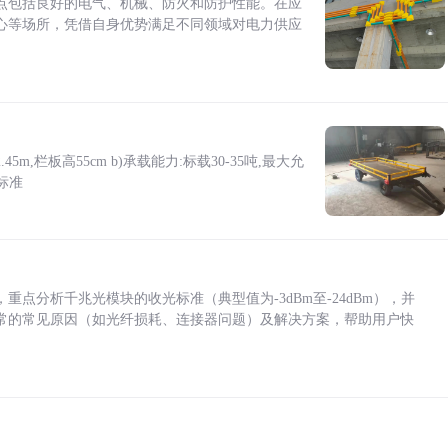
点包括良好的电气、机械、防火和防护性能。在应
心等场所，凭借自身优势满足不同领域对电力供应
5m,栏板高55cm b)承载能力:标载30-35吨,最大允
标准
点分析千兆光模块的收光标准（典型值为-3dBm至-24dBm），并
常的常见原因（如光纤损耗、连接器问题）及解决方案，帮助用户快