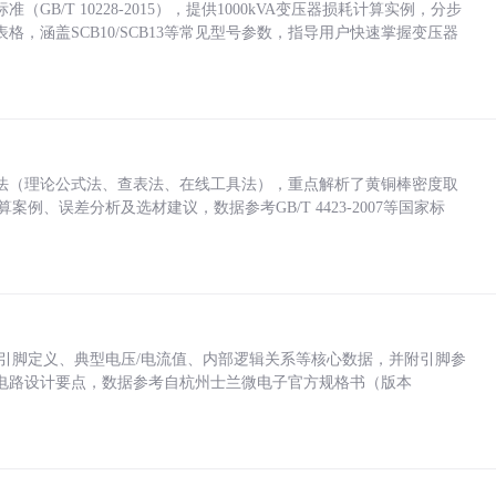
/T 10228-2015），提供1000kVA变压器损耗计算实例，分步
，涵盖SCB10/SCB13等常见型号参数，指导用户快速掌握变压器
法（理论公式法、查表法、在线工具法），重点解析了黄铜棒密度取
计算案例、误差分析及选材建议，数据参考GB/T 4423-2007等国家标
括各引脚定义、典型电压/电流值、内部逻辑关系等核心数据，并附引脚参
电路设计要点，数据参考自杭州士兰微电子官方规格书（版本