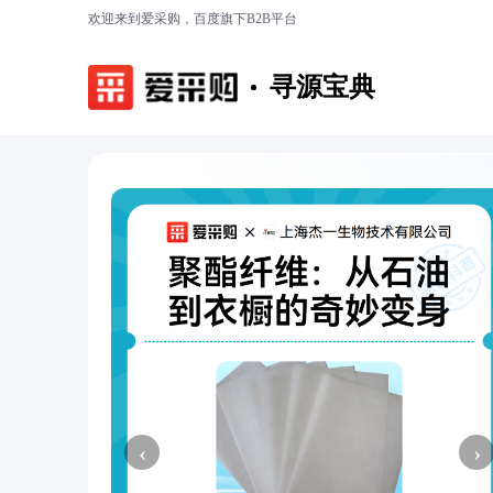
欢迎来到爱采购，百度旗下B2B平台
寻源宝典
‹
›