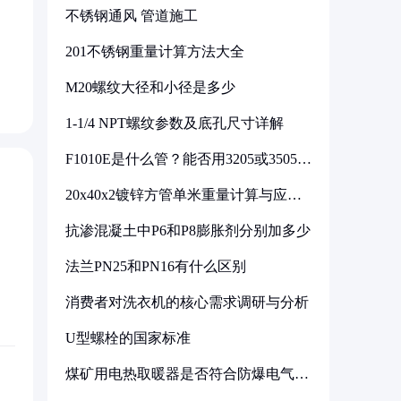
不锈钢通风 管道施工
不
201不锈钢重量计算方法大全
M20螺纹大径和小径是多少
1-1/4 NPT螺纹参数及底孔尺寸详解
F1010E是什么管？能否用3205或3505代
换
20x40x2镀锌方管单米重量计算与应用
分析
抗渗混凝土中P6和P8膨胀剂分别加多少
法兰PN25和PN16有什么区别
消费者对洗衣机的核心需求调研与分析
U型螺栓的国家标准
煤矿用电热取暖器是否符合防爆电气设
备标准