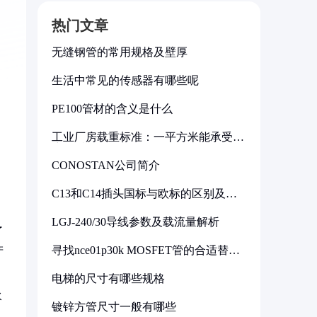
热门文章
无缝钢管的常用规格及壁厚
生活中常见的传感器有哪些呢
PE100管材的含义是什么
工业厂房载重标准：一平方米能承受多
少公斤
CONOSTAN公司简介
C13和C14插头国标与欧标的区别及其
标准解析
。
LGJ-240/30导线参数及载流量解析
了
寻找nce01p30k MOSFET管的合适替代
产
型号
电梯的尺寸有哪些规格
水
镀锌方管尺寸一般有哪些