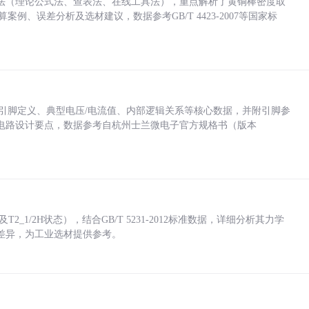
法（理论公式法、查表法、在线工具法），重点解析了黄铜棒密度取
计算案例、误差分析及选材建议，数据参考GB/T 4423-2007等国家标
括各引脚定义、典型电压/电流值、内部逻辑关系等核心数据，并附引脚参
电路设计要点，数据参考自杭州士兰微电子官方规格书（版本
_1/2H状态），结合GB/T 5231-2012标准数据，详细分析其力学
差异，为工业选材提供参考。