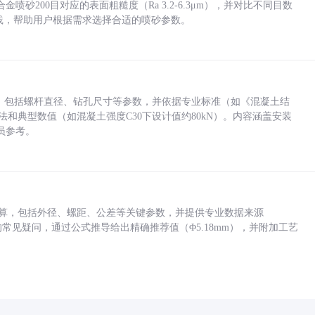
砂200目对应的表面粗糙度（Ra 3.2-6.3μm），并对比不同目数
业实践，帮助用户根据需求选择合适的喷砂参数。
力，包括螺杆直径、钻孔尺寸等参数，并依据专业标准（如《混凝土结
方法和典型数值（如混凝土强度C30下设计值约80kN）。内容涵盖安装
员参考。
底孔计算，包括外径、螺距、公差等关键参数，并提供专业数据来源
孔尺寸的常见疑问，通过公式推导给出精确推荐值（Φ5.18mm），并附加工艺