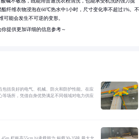
对酸碱不敏感，既能用普通洗衣粉清洗，也能承受机洗的强力搅
酯纤维衣物浸泡在60℃热水中1小时，尺寸变化率不超过1%。
纤维可能会发生不可逆的变形。
为你提供更加详细的信息参考～
点包括良好的电气、机械、防火和防护性能。在应
心等场所，凭借自身优势满足不同领域对电力供应
5m,栏板高55cm b)承载能力:标载30-35吨,最大允