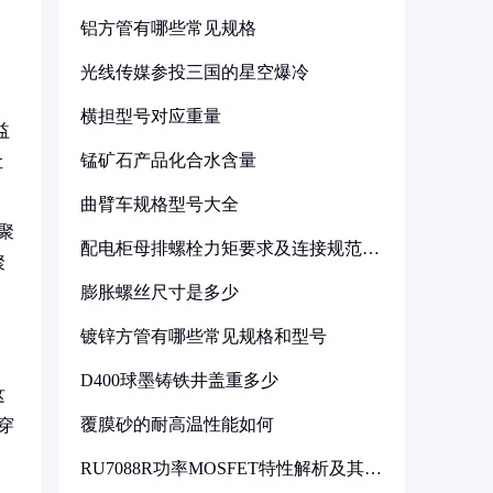
铝方管有哪些常见规格
光线传媒参投三国的星空爆冷
横担型号对应重量
益
锰矿石产品化合水含量
让
曲臂车规格型号大全
聚
配电柜母排螺栓力矩要求及连接规范详
聚
解
膨胀螺丝尺寸是多少
镀锌方管有哪些常见规格和型号
D400球墨铸铁井盖重多少
这
覆膜砂的耐高温性能如何
穿
RU7088R功率MOSFET特性解析及其在
可调电源设计中的实践