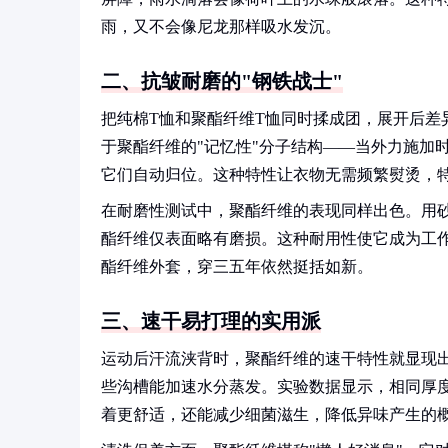
雨，又不会像尼龙那样吸水发沉。
二、抗皱耐磨的"钢铁战士"
把纯棉T恤和聚酯纤维T恤同时揉成团，展开后差
于聚酯纤维的"记忆性"分子结构——当外力施加
它们自动归位。这种特性让衣物无需频繁熨烫，
在耐磨性测试中，聚酯纤维的表现同样出色。用砂
酯纤维仅表面略有磨损。这种耐用性使它成为工
酯纤维外套，穿三五年依然挺括如新。
三、速干易打理的实用派
运动后汗流浃背时，聚酯纤维的速干特性就显现
些沟槽能加速水分蒸发。实验数据显示，相同厚
着更舒适，还能减少细菌滋生，降低异味产生的