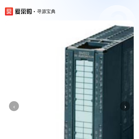
寻源宝典
‹
›