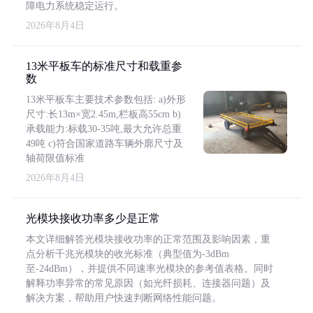
障电力系统稳定运行。
2026年8月4日
13米平板车的标准尺寸和载重参
数
13米平板车主要技术参数包括: a)外形
尺寸:长13m×宽2.45m,栏板高55cm b)
承载能力:标载30-35吨,最大允许总重
49吨 c)符合国家道路车辆外廓尺寸及
轴荷限值标准
2026年8月4日
光模块接收功率多少是正常
本文详细解答光模块接收功率的正常范围及影响因素，重
点分析千兆光模块的收光标准（典型值为-3dBm
至-24dBm），并提供不同速率光模块的参考值表格。同时
解释功率异常的常见原因（如光纤损耗、连接器问题）及
解决方案，帮助用户快速判断网络性能问题。