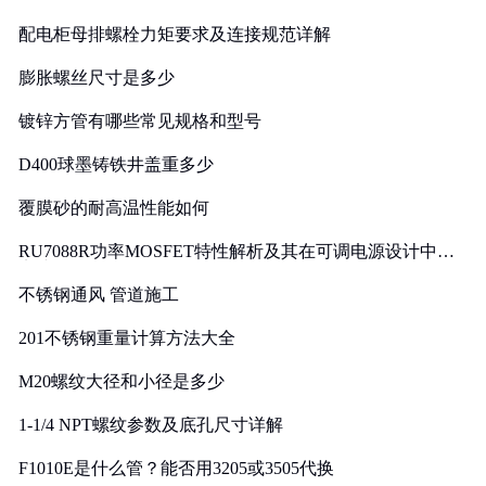
配电柜母排螺栓力矩要求及连接规范详解
膨胀螺丝尺寸是多少
镀锌方管有哪些常见规格和型号
D400球墨铸铁井盖重多少
覆膜砂的耐高温性能如何
RU7088R功率MOSFET特性解析及其在可调电源设计中的
实践
不锈钢通风 管道施工
201不锈钢重量计算方法大全
M20螺纹大径和小径是多少
1-1/4 NPT螺纹参数及底孔尺寸详解
F1010E是什么管？能否用3205或3505代换