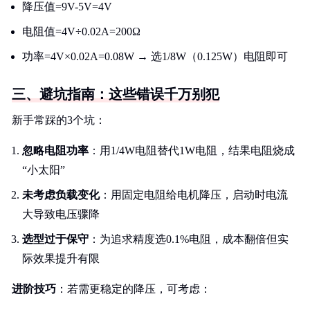
降压值=9V-5V=4V
电阻值=4V÷0.02A=200Ω
功率=4V×0.02A=0.08W → 选1/8W（0.125W）电阻即可
三、避坑指南：这些错误千万别犯
新手常踩的3个坑：
忽略电阻功率
：用1/4W电阻替代1W电阻，结果电阻烧成
“小太阳”
未考虑负载变化
：用固定电阻给电机降压，启动时电流
大导致电压骤降
选型过于保守
：为追求精度选0.1%电阻，成本翻倍但实
际效果提升有限
进阶技巧
：若需更稳定的降压，可考虑：