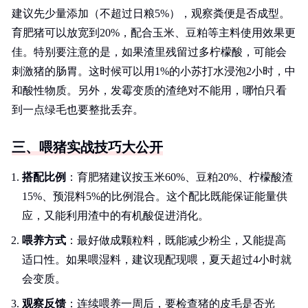
建议先少量添加（不超过日粮5%），观察粪便是否成型。
育肥猪可以放宽到20%，配合玉米、豆粕等主料使用效果更
佳。特别要注意的是，如果渣里残留过多柠檬酸，可能会
刺激猪的肠胃。这时候可以用1%的小苏打水浸泡2小时，中
和酸性物质。另外，发霉变质的渣绝对不能用，哪怕只看
到一点绿毛也要整批丢弃。
三、喂猪实战技巧大公开
搭配比例
：育肥猪建议按玉米60%、豆粕20%、柠檬酸渣
15%、预混料5%的比例混合。这个配比既能保证能量供
应，又能利用渣中的有机酸促进消化。
喂养方式
：最好做成颗粒料，既能减少粉尘，又能提高
适口性。如果喂湿料，建议现配现喂，夏天超过4小时就
会变质。
观察反馈
：连续喂养一周后，要检查猪的皮毛是否光