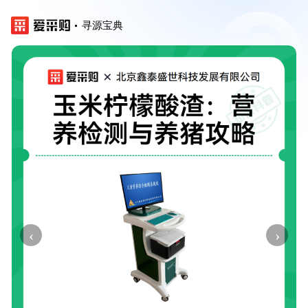
寻源宝典
‹
›