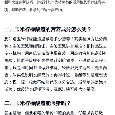
测和快速判断技巧，并探讨其作为猪饲料的适用性及喂养注意事
项，帮助养猪户科学利用这一副产物。
一、玉米柠檬酸渣的营养成分怎么测？
想知道玉米柠檬酸渣里藏着多少营养？其实检测方法分两
种：实验室派和经验派。实验室派讲究精准：把样品送去
专业机构，用凯氏定氮仪测蛋白质，用高效液相色谱测有
机酸，用原子吸收分光光度计测矿物质。不过这套流程下
来，钱包和时间都得做好准备。经验派更接地气：先看颜
色，深褐色说明发酵充分；再闻味道，微酸带甜是理想状
态；捏一捏，松散不结块代表水分合适。最简单的是泡水
试验，优质渣会缓慢下沉，沉底过快可能含沙量高。
二、玉米柠檬酸渣能喂猪吗？
答案是能，但要看猪的年龄和渣的质量。仔猪肠胃娇嫩，