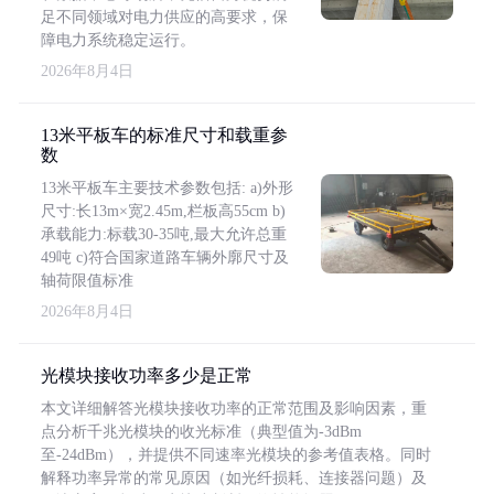
足不同领域对电力供应的高要求，保
障电力系统稳定运行。
2026年8月4日
13米平板车的标准尺寸和载重参
数
13米平板车主要技术参数包括: a)外形
尺寸:长13m×宽2.45m,栏板高55cm b)
承载能力:标载30-35吨,最大允许总重
49吨 c)符合国家道路车辆外廓尺寸及
轴荷限值标准
2026年8月4日
光模块接收功率多少是正常
本文详细解答光模块接收功率的正常范围及影响因素，重
点分析千兆光模块的收光标准（典型值为-3dBm
至-24dBm），并提供不同速率光模块的参考值表格。同时
解释功率异常的常见原因（如光纤损耗、连接器问题）及