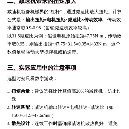
二、减速机带来的扭矩放大
减速机就像机械界的"杠杆"，通过减速比放大扭矩。计算
公式是：
输出扭矩=电机扭矩×减速比×传动效率
。传动效
率通常取0.9-0.95（齿轮减速机效率较高）。
以31.5减速比为例：假设电机原始扭矩47.75N·m，传动效
率取0.95，则输出扭矩=47.75×31.5×0.95≈1433N·m。这个
数值足够驱动大型搅拌机或输送带。
三、实际应用中的注意事项
选型时别只看数字游戏：
扭矩余量
：建议选择比计算值高20%的减速机，防止过
载
转速匹配
：减速机输出转速=电机转速÷减速比（如
1500÷31.5≈47.6r/min）
散热设计
：连续工作时需确保减速机散热良好，避免