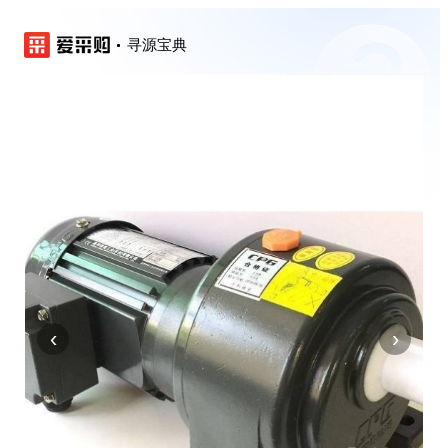
寻源宝典
‹
›