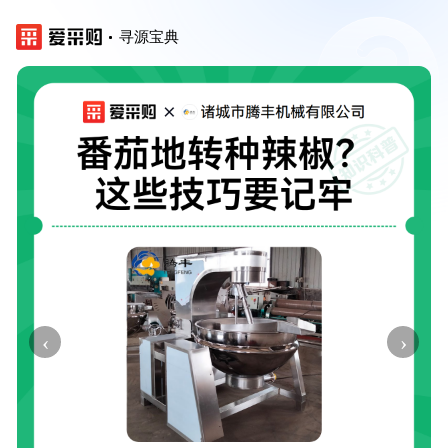
寻源宝典
‹
›