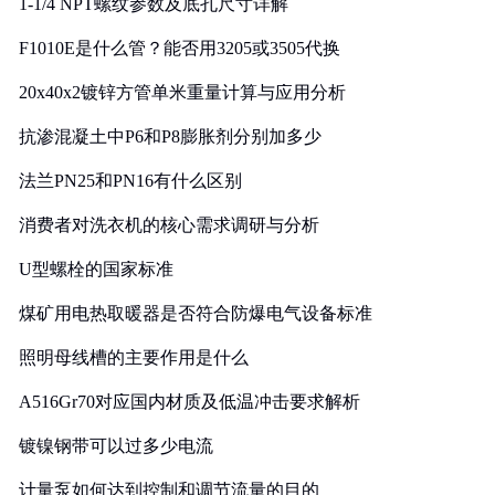
1-1/4 NPT螺纹参数及底孔尺寸详解
F1010E是什么管？能否用3205或3505代换
20x40x2镀锌方管单米重量计算与应用分析
抗渗混凝土中P6和P8膨胀剂分别加多少
法兰PN25和PN16有什么区别
消费者对洗衣机的核心需求调研与分析
U型螺栓的国家标准
煤矿用电热取暖器是否符合防爆电气设备标准
照明母线槽的主要作用是什么
A516Gr70对应国内材质及低温冲击要求解析
镀镍钢带可以过多少电流
计量泵如何达到控制和调节流量的目的