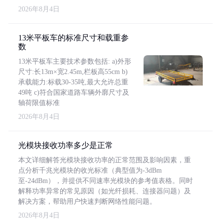
2026年8月4日
13米平板车的标准尺寸和载重参
数
13米平板车主要技术参数包括: a)外形
尺寸:长13m×宽2.45m,栏板高55cm b)
承载能力:标载30-35吨,最大允许总重
49吨 c)符合国家道路车辆外廓尺寸及
轴荷限值标准
2026年8月4日
光模块接收功率多少是正常
本文详细解答光模块接收功率的正常范围及影响因素，重
点分析千兆光模块的收光标准（典型值为-3dBm
至-24dBm），并提供不同速率光模块的参考值表格。同时
解释功率异常的常见原因（如光纤损耗、连接器问题）及
解决方案，帮助用户快速判断网络性能问题。
2026年8月4日