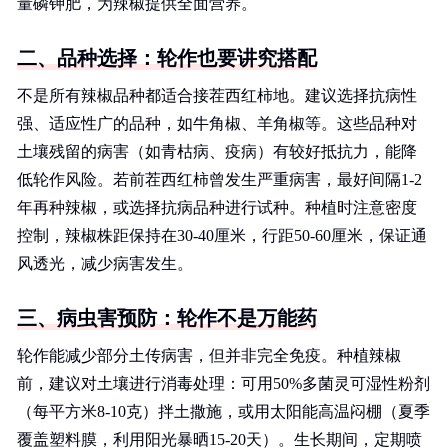
量磷钾肥，为辣椒提供全面营养。
二、品种选择：轮作也要讲究搭配
不是所有辣椒品种都适合接茬西红柿地。建议选择抗病性
强、适应性广的品种，如牛角椒、羊角椒等。这些品种对
土壤残留的病害（如青枯病、疫病）有较好抵抗力，能降
低轮作风险。若前茬西红柿曾发生严重病害，最好间隔1-2
年再种辣椒，或选择抗病品种进行试种。种植时注意密度
控制，辣椒株距保持在30-40厘米，行距50-60厘米，保证通
风透光，减少病害发生。
三、病虫害预防：轮作不是万能药
轮作能减少部分土传病害，但并非完全免疫。种植辣椒
前，建议对土壤进行消毒处理：可用50%多菌灵可湿性粉剂
（每平方米8-10克）拌土撒施，或用太阳能高温闷棚（夏季
覆盖塑料膜，利用阳光暴晒15-20天）。生长期间，定期喷